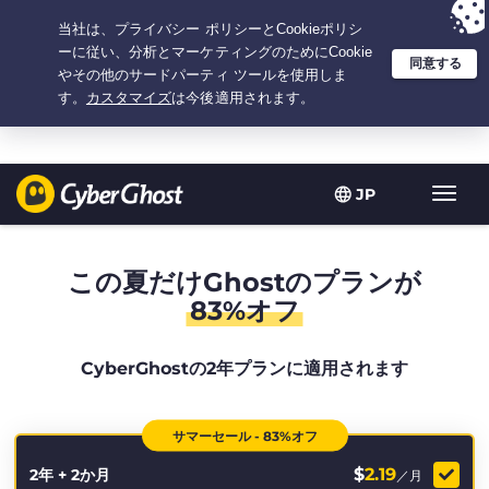
選択プラン：2.1666666666667年間 $
2.19
/月の
大特価
JP
ト
グ
ル
型
この夏だけGhostのプランが
ナ
83%オフ
ビ
ゲ
ー
CyberGhostの2年プランに適用されます
シ
ョ
ン
サマーセール - 83%オフ
$
2.19
2年 + 2か月
／月