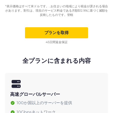
*表示価格はすべて米ドルです。. お住まいの地域により税金が課される場合
があります。割引は、現在のサービス料金である月額
$
12.99
に基づく減額を
反映したものです。管轄
プランを取得
45日間返金保証
全プランに含まれる内容
高速グローバルサーバー
100か国以上のサーバーを提供
10Gbpsネットワーク