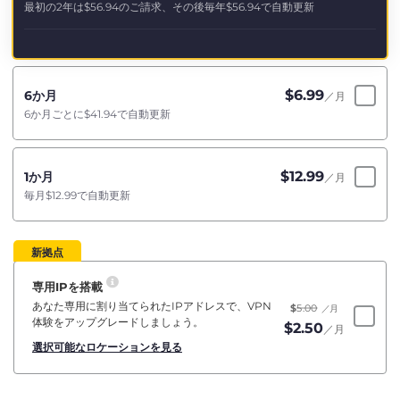
最初の2年は
$56.94
のご請求、その後毎年
$56.94
で自動更新
$
6.99
6か月
／月
6か月ごとに
$41.94
で自動更新
$
12.99
1か月
／月
毎月
$12.99
で自動更新
新拠点
専用IPを搭載
あなた専用に割り当てられたIPアドレスで、VPN
$
5.00
／月
体験をアップグレードしましょう。
$
2.50
／月
選択可能なロケーションを見る