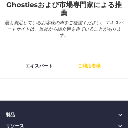
Ghostiesおよび市場専門家による推
薦
最も満足しているお客様の声をご確認ください。エキスパ
ートサイトは、当社から紹介料を得ていることがありま
す。
エキスパート
ご利用者様
製品
リソース
PC向けVPN