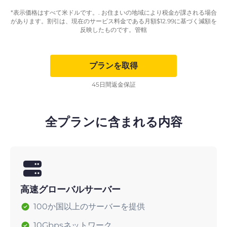
*表示価格はすべて米ドルです。. お住まいの地域により税金が課される場合
があります。割引は、現在のサービス料金である月額
$
12.99
に基づく減額を
反映したものです。管轄
プランを取得
45日間返金保証
全プランに含まれる内容
高速グローバルサーバー
100か国以上のサーバーを提供
10Gbpsネットワーク