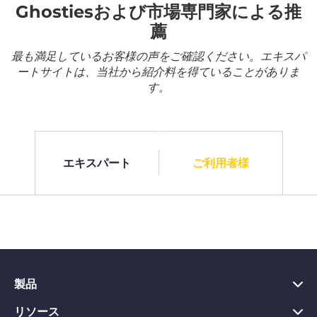
Ghostiesおよび市場専門家による推
薦
最も満足しているお客様の声をご確認ください。エキスパ
ートサイトは、当社から紹介料を得ていることがありま
す。
エキスパート
ご利用者様
製品
リソース
PC向けVPN