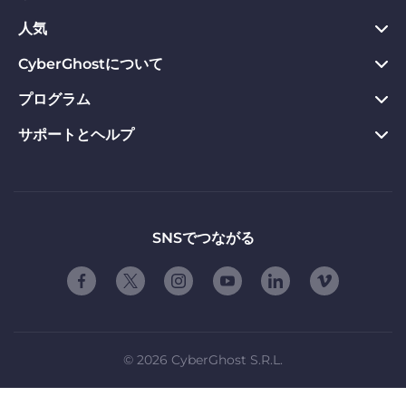
Chrome向けVPN
人気
プライバシーハブ
Mac向けVPN
プライバシーツール
CyberGhostについて
今すぐダウンロード
Android向けVPN
返金保証
Webサイトのブロックを解除
プログラム
CyberGhostについて
Firefox向けVPN
VPNのメリット
専用IP VPN
お問い合わせ
サポートとヘルプ
アフィリエイト
Apple TV VPN
VPNサーバー
VPN ストリーミング
プライバシーポリシー
Influencers
製品ガイド
Linux向けVPN
ご契約条件
友達に紹介する
よくある質問
ルーター版VPN
お友達紹介の使用条件
「自由」について
サポートに問い合わせる
SNSでつながる
スマートTV用VPN
会社概要
脆弱性開示プログラム
iOS向けVPN
パートナーシップ
©
2026
CyberGhost S.R.L.