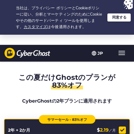
選択プラン：2.1666666666667年間 $
2.19
/月の
大特価
JP
ト
グ
ル
型
この夏だけGhostのプランが
ナ
83%オフ
ビ
ゲ
ー
CyberGhostの2年プランに適用されます
シ
ョ
ン
サマーセール - 83%オフ
$
2.19
2年 + 2か月
／月