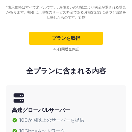
*表示価格はすべて米ドルです。. お住まいの地域により税金が課される場合
があります。割引は、現在のサービス料金である月額
$
12.99
に基づく減額を
反映したものです。管轄
プランを取得
45日間返金保証
全プランに含まれる内容
高速グローバルサーバー
100か国以上のサーバーを提供
10Gbpsネットワーク