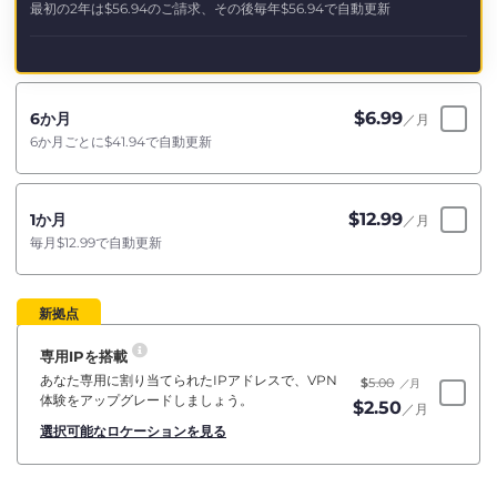
最初の2年は
$56.94
のご請求、その後毎年
$56.94
で自動更新
$
6.99
6か月
／月
6か月ごとに
$41.94
で自動更新
$
12.99
1か月
／月
毎月
$12.99
で自動更新
新拠点
専用IPを搭載
あなた専用に割り当てられたIPアドレスで、VPN
$
5.00
／月
体験をアップグレードしましょう。
$
2.50
／月
選択可能なロケーションを見る