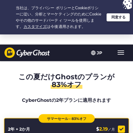
選択プラン：2.1666666666667年間 $
2.19
/月の
大特価
JP
ト
グ
ル
型
この夏だけGhostのプランが
ナ
83%オフ
ビ
ゲ
ー
CyberGhostの2年プランに適用されます
シ
ョ
ン
サマーセール - 83%オフ
$
2.19
2年 + 2か月
／月