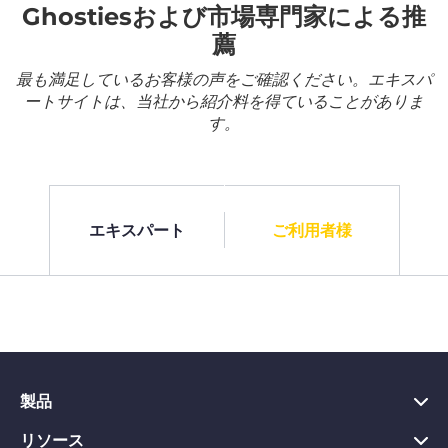
Ghostiesおよび市場専門家による推
薦
最も満足しているお客様の声をご確認ください。エキスパ
ートサイトは、当社から紹介料を得ていることがありま
す。
エキスパート
ご利用者様
製品
リソース
PC向けVPN