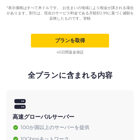
*表示価格はすべて米ドルです。. お住まいの地域により税金が課される場合
があります。割引は、現在のサービス料金である月額
$
12.99
に基づく減額を
反映したものです。管轄
プランを取得
45日間返金保証
全プランに含まれる内容
高速グローバルサーバー
100か国以上のサーバーを提供
10Gbpsネットワーク