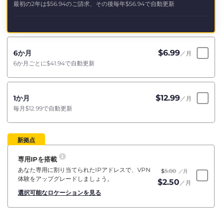
最初の2年は
$56.94
のご請求、その後毎年
$56.94
で自動更新
$
6.99
6か月
／月
6か月ごとに
$41.94
で自動更新
$
12.99
1か月
／月
毎月
$12.99
で自動更新
新拠点
専用IPを搭載
あなた専用に割り当てられたIPアドレスで、VPN
$
5.00
／月
体験をアップグレードしましょう。
$
2.50
／月
選択可能なロケーションを見る