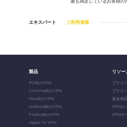
最も満足しているお客様の
エキスパート
ご利用者様
製品
リソー
PC向けVPN
プライ
Chrome向けVPN
プライ
Mac向けVPN
返金保
Android向けVPN
VPNの
Firefox向けVPN
VPNサ
Apple TV VPN