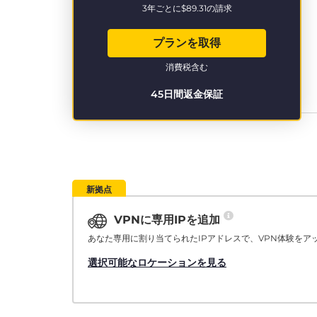
3年ごとに
$89.31
の請求
プランを取得
消費税含む
45日間返金保証
新拠点
VPNに専用IPを追加
あなた専用に割り当てられたIPアドレスで、VPN体験をア
選択可能なロケーションを見る