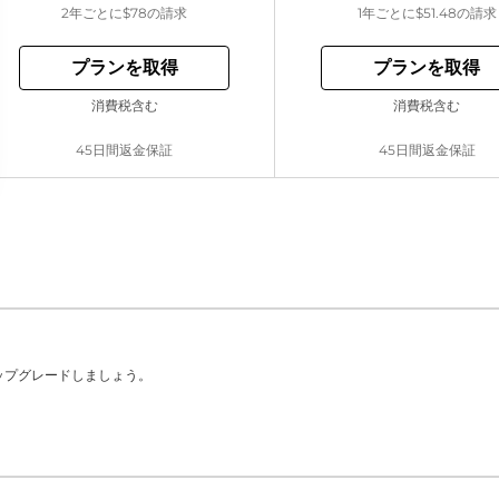
2年ごとに
$78
の請求
1年ごとに
$51.48
の請求
プランを取得
プランを取得
消費税含む
消費税含む
45日間返金保証
45日間返金保証
ップグレードしましょう。