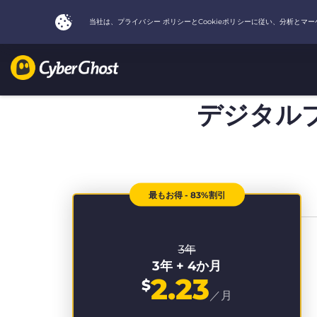
デジタル
最もお得 - 83%割引
3年
3年 + 4か月
2.23
$
／月