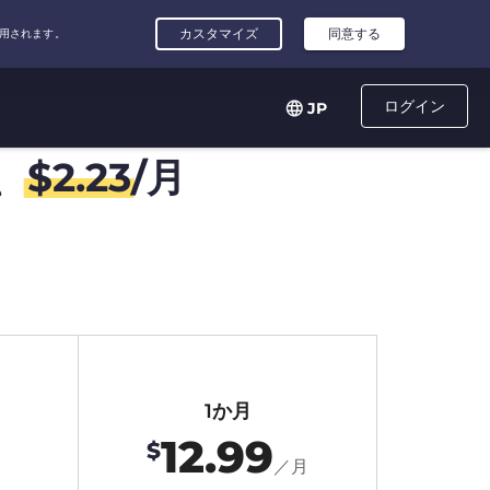
ログイン
JP
、
$
2.23
/月
1か月
12.99
$
月
／月