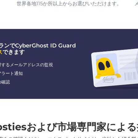
世界各地115か所以上からお選びいただけます。
でCyberGhost ID Guard
ス
できます
対するメールアドレスの監視
アラート通知
の確認
ostiesおよび市場専門家によ