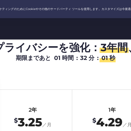
プライバシーを強化：
3年間
期限まであと
01
時間
:
32
分
:
00
秒
2年
1年
3.25
4.29
$
$
／月
／