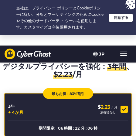
選択プラン：3.3333333333333年間 $
2.23
/月の
大特価
JP
ト
グ
デジタルプライバシーを強化：
3年間
、
ル
$
2.23
/月
型
ナ
ビ
最もお得 - 83%割引
ゲ
ー
3年
シ
$
2.23
／月
+ 4か月
ョ
消費税含む
ン
期間限定:
06
時間
:
22
分
:
05
秒