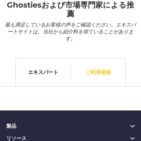
Ghostiesおよび市場専門家による推
薦
最も満足しているお客様の声をご確認ください。エキスパ
ートサイトは、当社から紹介料を得ていることがありま
す。
エキスパート
ご利用者様
製品
リソース
PC向けVPN