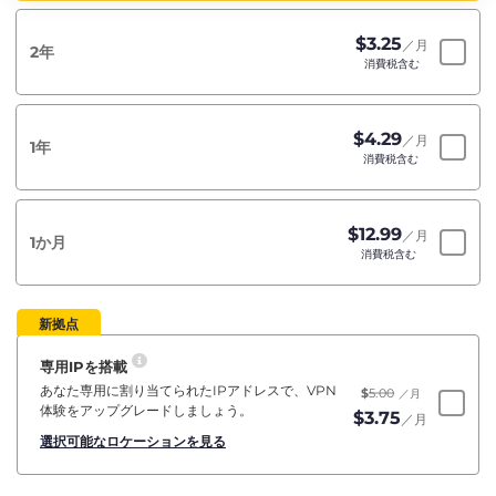
$
3.25
／月
2年
消費税含む
$
4.29
／月
1年
消費税含む
$
12.99
／月
1か月
消費税含む
新拠点
専用IPを搭載
あなた専用に割り当てられたIPアドレスで、VPN
$
5.00
／月
体験をアップグレードしましょう。
$
3.75
／月
選択可能なロケーションを見る