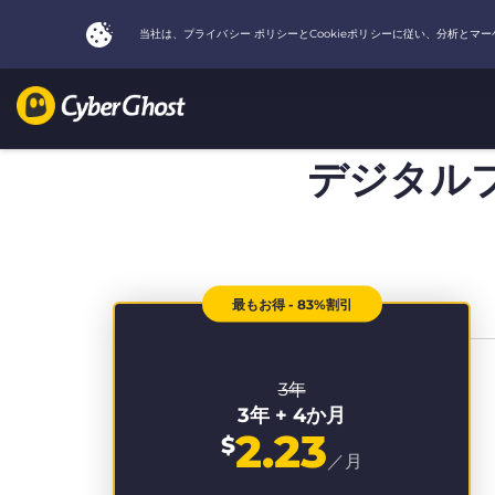
デジタル
最もお得 - 83%割引
3年
3年 + 4か月
2.23
$
／月