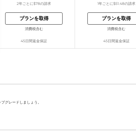
2年ごとに
$78
の請求
1年ごとに
$51.48
の請求
プランを取得
プランを取得
消費税含む
消費税含む
45日間返金保証
45日間返金保証
ップグレードしましょう。