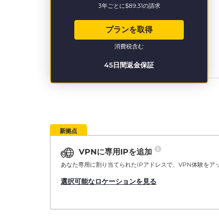
3年ごとに
$89.31
の請求
プランを取得
消費税含む
45日間返金保証
新拠点
VPNに専用IPを追加
あなた専用に割り当てられたIPアドレスで、VPN体験をア
選択可能なロケーションを見る