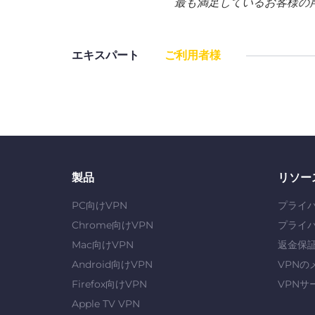
最も満足しているお客様の
エキスパート
ご利用者様
製品
リソー
PC向けVPN
プライ
Chrome向けVPN
プライ
Mac向けVPN
返金保
Android向けVPN
VPNの
Firefox向けVPN
VPNサ
Apple TV VPN