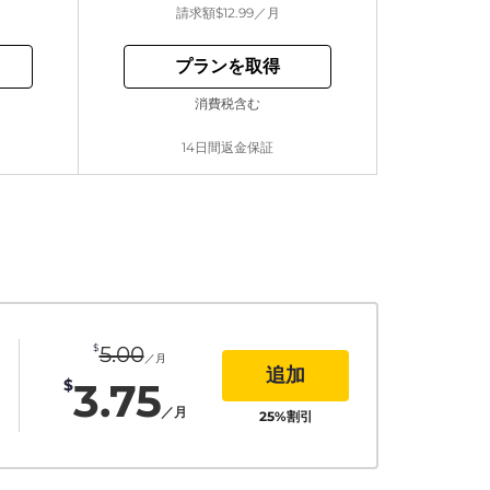
請求額
$12.99
／月
プランを取得
消費税含む
14日間返金保証
$
5.00
／月
追加
3.75
$
／月
25
%割引