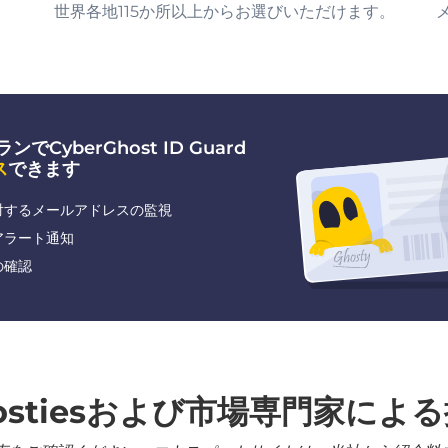
世界各地115か所以上からお選びいただけます。
でCyberGhost ID Guard
ス
できます
対するメールアドレスの監視
アラート通知
の確認
ostiesおよび市場専門家によ