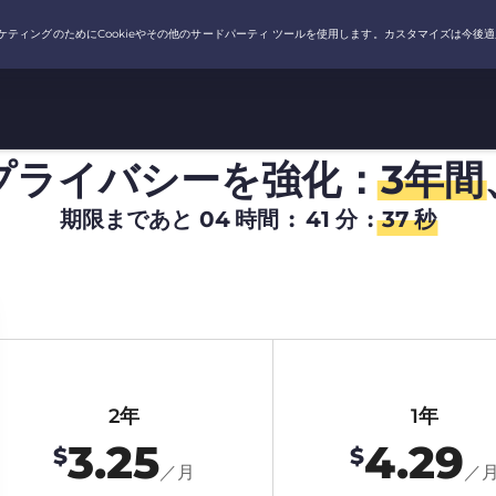
プライバシーを強化：
3年間
期限まであと
04
時間
:
41
分
:
36
秒
2年
1年
3.25
4.29
$
$
／月
／