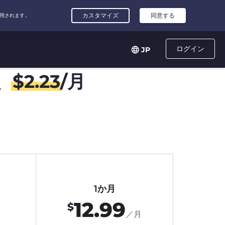
ログイン
JP
、
$
2.23
/月
1か月
12.99
$
月
／月