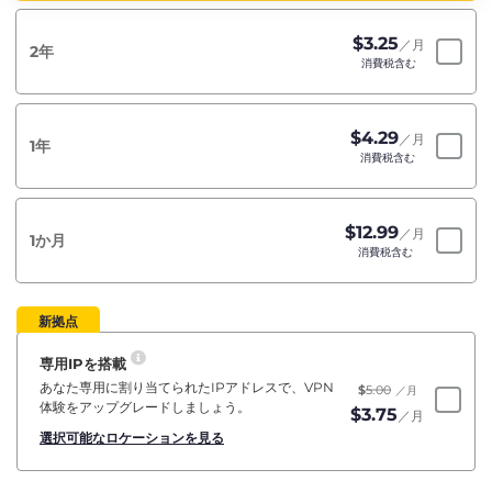
$
3.25
／月
2年
消費税含む
$
4.29
／月
1年
消費税含む
$
12.99
／月
1か月
消費税含む
新拠点
専用IPを搭載
あなた専用に割り当てられたIPアドレスで、VPN
$
5.00
／月
体験をアップグレードしましょう。
$
3.75
／月
選択可能なロケーションを見る