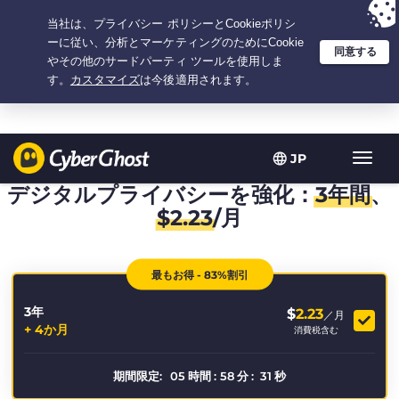
選択プラン：3.3333333333333年間 $
2.23
/月の
大特価
JP
ト
グ
デジタルプライバシーを強化：
3年間
、
ル
$
2.23
/月
型
ナ
ビ
最もお得 - 83%割引
ゲ
ー
3年
シ
$
2.23
／月
+ 4か月
ョ
消費税含む
ン
期間限定:
05
時間
:
58
分
:
30
秒