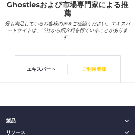
Ghostiesおよび市場専門家による推
薦
最も満足しているお客様の声をご確認ください。エキスパ
ートサイトは、当社から紹介料を得ていることがありま
す。
エキスパート
ご利用者様
製品
リソース
PC向けVPN