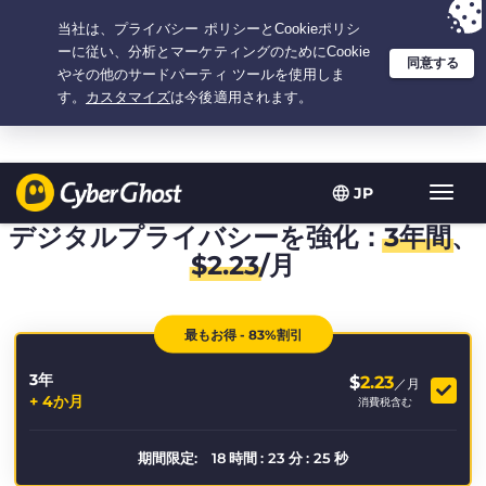
選択プラン：3.3333333333333年間 $
2.23
/月の
大特価
JP
ト
グ
デジタルプライバシーを強化：
3年間
、
ル
$
2.23
/月
型
ナ
ビ
最もお得 - 83%割引
ゲ
ー
3年
シ
$
2.23
／月
+ 4か月
ョ
消費税含む
ン
期間限定:
18
時間
:
23
分
:
24
秒