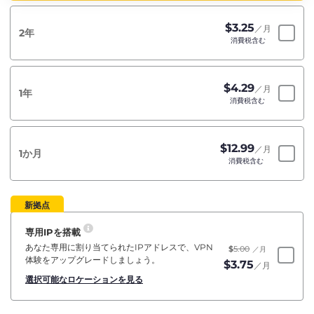
$
3.25
／月
2年
消費税含む
$
4.29
／月
1年
消費税含む
$
12.99
／月
1か月
消費税含む
新拠点
専用IPを搭載
あなた専用に割り当てられたIPアドレスで、VPN
$
5.00
／月
体験をアップグレードしましょう。
$
3.75
／月
選択可能なロケーションを見る