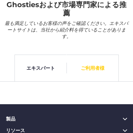
Ghostiesおよび市場専門家による推
薦
最も満足しているお客様の声をご確認ください。エキスパ
ートサイトは、当社から紹介料を得ていることがありま
す。
エキスパート
ご利用者様
製品
リソース
PC向けVPN