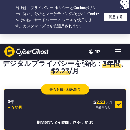
選択プラン：3.3333333333333年間 $
2.23
/月の
大特価
JP
ト
グ
デジタルプライバシーを強化：
3年間
、
ル
$
2.23
/月
型
ナ
ビ
最もお得 - 83%割引
ゲ
ー
3年
シ
$
2.23
／月
+ 4か月
ョ
消費税含む
ン
期間限定:
04
時間
:
17
分
:
50
秒