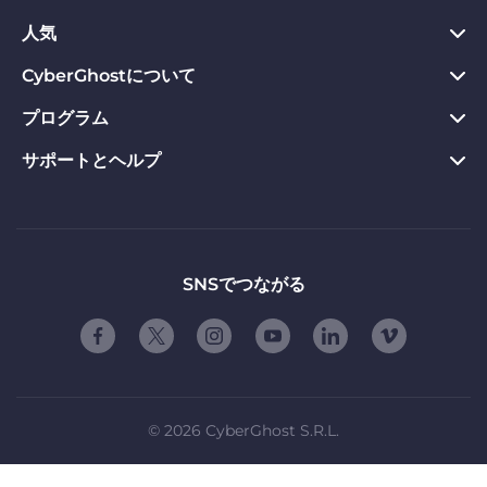
Chrome向けVPN
人気
プライバシーハブ
Mac向けVPN
プライバシーツール
CyberGhostについて
今すぐダウンロード
Android向けVPN
返金保証
Webサイトのブロックを解除
プログラム
CyberGhostについて
Firefox向けVPN
VPNのメリット
専用IP VPN
お問い合わせ
サポートとヘルプ
アフィリエイト
Apple TV VPN
VPNサーバー
VPN ストリーミング
プライバシーポリシー
Influencers
製品ガイド
Linux向けVPN
ご契約条件
友達に紹介する
よくある質問
ルーター版VPN
お友達紹介の使用条件
「自由」について
サポートに問い合わせる
SNSでつながる
スマートTV用VPN
会社概要
脆弱性開示プログラム
iOS向けVPN
パートナーシップ
©
2026
CyberGhost S.R.L.