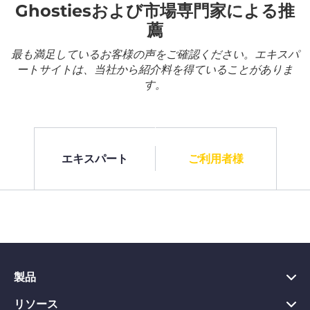
Ghostiesおよび市場専門家による推
薦
最も満足しているお客様の声をご確認ください。エキスパ
ートサイトは、当社から紹介料を得ていることがありま
す。
エキスパート
ご利用者様
製品
リソース
PC向けVPN