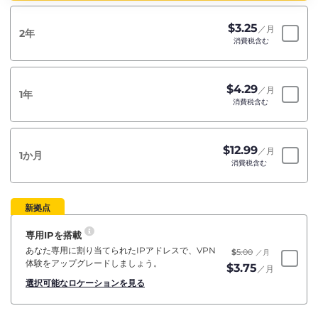
$
3.25
／月
2年
消費税含む
$
4.29
／月
1年
消費税含む
$
12.99
／月
1か月
消費税含む
新拠点
専用IPを搭載
あなた専用に割り当てられたIPアドレスで、VPN
$
5.00
／月
体験をアップグレードしましょう。
$
3.75
／月
選択可能なロケーションを見る