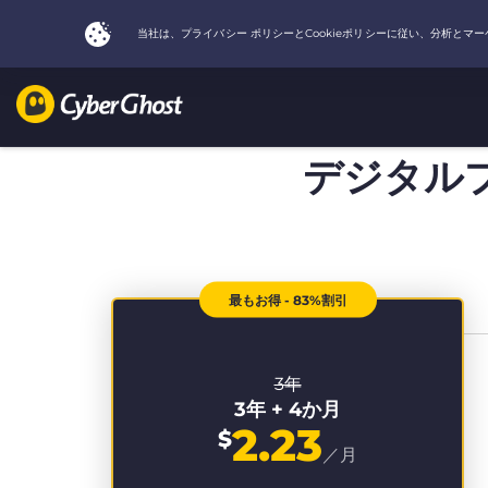
デジタル
最もお得 - 83%割引
3年
3年 + 4か月
2.23
$
／月