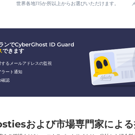
世界各地115か所以上からお選びいただけます。
でCyberGhost ID Guard
ス
できます
対するメールアドレスの監視
アラート通知
の確認
ostiesおよび市場専門家によ