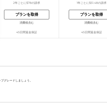
2年ごとに
$78
の請求
1年ごとに
$51.48
の請求
プランを取得
プランを取得
消費税含む
消費税含む
45日間返金保証
45日間返金保証
ップグレードしましょう。