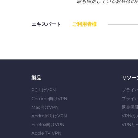
最も満足しているお客様の
エキスパート
ご利用者様
製品
リソー
PC向けVPN
プライ
Chrome向けVPN
プライ
Mac向けVPN
返金保
Android向けVPN
VPNの
Firefox向けVPN
VPNサ
Apple TV VPN