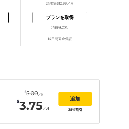
請求額
$12.99
／月
プランを取得
消費税含む
14日間返金保証
$
5.00
／月
追加
3.75
$
／月
25
%割引