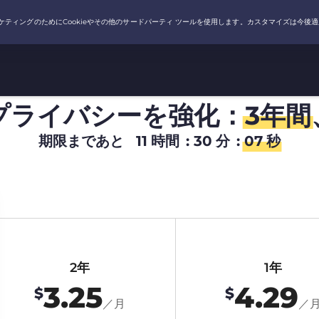
プライバシーを強化：
3年間
期限まであと
11
時間
:
30
分
:
06
秒
2年
1年
3.25
4.29
$
$
／月
／