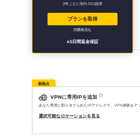
3年ごとに
$89.31
の請求
プランを取得
消費税含む
45日間返金保証
新拠点
VPNに専用IPを追加
あなた専用に割り当てられたIPアドレスで、VPN体験をア
選択可能なロケーションを見る