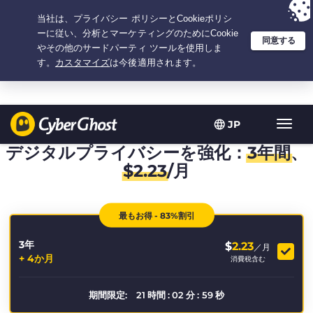
選択プラン：3.3333333333333年間 $
2.23
/月の
大特価
JP
ト
グ
デジタルプライバシーを強化：
3年間
、
ル
$
2.23
/月
型
ナ
ビ
最もお得 - 83%割引
ゲ
ー
3年
シ
$
2.23
／月
+ 4か月
ョ
消費税含む
ン
期間限定:
21
時間
:
02
分
:
59
秒