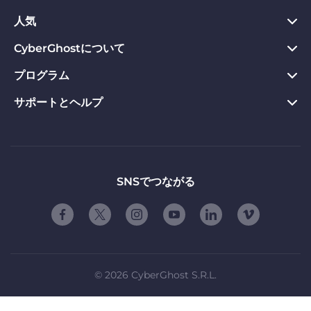
Chrome向けVPN
人気
プライバシーハブ
Mac向けVPN
プライバシーツール
CyberGhostについて
今すぐダウンロード
Android向けVPN
返金保証
Webサイトのブロックを解除
プログラム
CyberGhostについて
Firefox向けVPN
VPNのメリット
専用IP VPN
お問い合わせ
サポートとヘルプ
アフィリエイト
Apple TV VPN
VPNサーバー
VPN ストリーミング
プライバシーポリシー
Influencers
製品ガイド
Linux向けVPN
ご契約条件
友達に紹介する
よくある質問
ルーター版VPN
お友達紹介の使用条件
「自由」について
サポートに問い合わせる
SNSでつながる
スマートTV用VPN
会社概要
脆弱性開示プログラム
iOS向けVPN
パートナーシップ
©
2026
CyberGhost S.R.L.