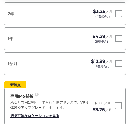
$
3.25
／月
2年
消費税含む
$
4.29
／月
1年
消費税含む
$
12.99
／月
1か月
消費税含む
新拠点
専用IPを搭載
あなた専用に割り当てられたIPアドレスで、VPN
$
5.00
／月
体験をアップグレードしましょう。
$
3.75
／月
選択可能なロケーションを見る