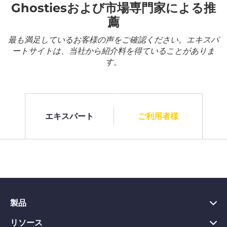
Ghostiesおよび市場専門家による推
薦
最も満足しているお客様の声をご確認ください。エキスパ
ートサイトは、当社から紹介料を得ていることがありま
す。
エキスパート
ご利用者様
製品
リソース
PC向けVPN