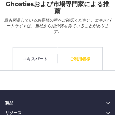
Ghostiesおよび市場専門家による推
薦
最も満足しているお客様の声をご確認ください。エキスパ
ートサイトは、当社から紹介料を得ていることがありま
す。
エキスパート
ご利用者様
製品
リソース
PC向けVPN