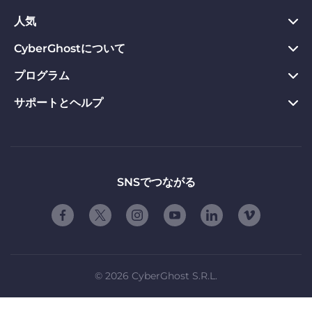
Chrome向けVPN
人気
プライバシーハブ
Mac向けVPN
プライバシーツール
CyberGhostについて
今すぐダウンロード
Android向けVPN
返金保証
Webサイトのブロックを解除
プログラム
CyberGhostについて
Firefox向けVPN
VPNのメリット
専用IP VPN
お問い合わせ
サポートとヘルプ
アフィリエイト
Apple TV VPN
VPNサーバー
VPN ストリーミング
プライバシーポリシー
Influencers
製品ガイド
Linux向けVPN
ご契約条件
友達に紹介する
よくある質問
ルーター版VPN
お友達紹介の使用条件
「自由」について
サポートに問い合わせる
SNSでつながる
スマートTV用VPN
会社概要
脆弱性開示プログラム
iOS向けVPN
パートナーシップ
©
2026
CyberGhost S.R.L.