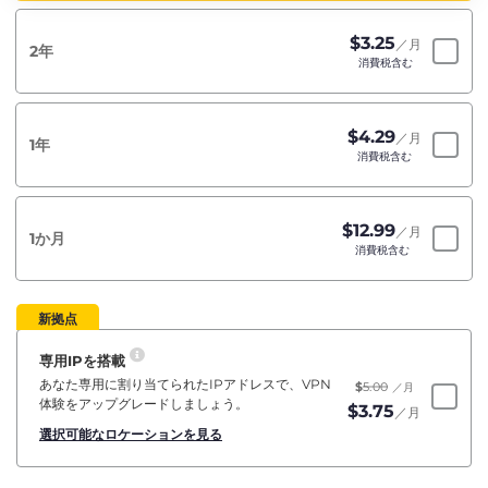
$
3.25
／月
2年
消費税含む
$
4.29
／月
1年
消費税含む
$
12.99
／月
1か月
消費税含む
新拠点
専用IPを搭載
あなた専用に割り当てられたIPアドレスで、VPN
$
5.00
／月
体験をアップグレードしましょう。
$
3.75
／月
選択可能なロケーションを見る