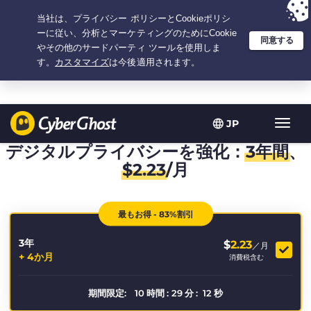
選択プラン：3.3333333333333年間 $
2.23
/月の
大特価
JP
ト
グ
デジタルプライバシーを強化：
3年間
、
ル
$
2.23
/月
型
ナ
ビ
最もお得 - 83%割引
ゲ
ー
3年
シ
$
2.23
／月
+ 4か月
ョ
消費税含む
ン
期間限定:
10
時間
:
29
分
:
10
秒