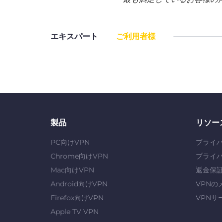
エキスパート
ご利用者様
製品
リソー
PC向けVPN
プライ
Chrome向けVPN
プライ
Mac向けVPN
返金保
Android向けVPN
VPNの
Firefox向けVPN
VPNサ
Apple TV VPN