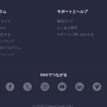
ラム
サポートとヘルプ
リエイト
製品ガイド
cers
よくある質問
紹介する
サポートに問い合わせる
」について
開示プログラム
ナーシップ
SNSでつながる
©
2026
CyberGhost S.R.L.