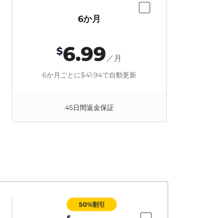
6か月
6.99
$
／月
6か月ごとに
$41.94
で自動更新
45日間返金保証
50%割引
$