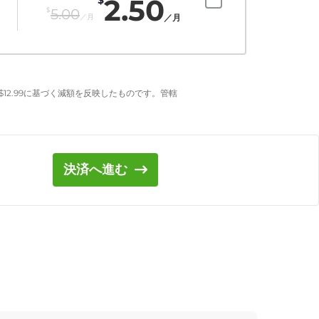
2.50
$
5.00
／月
／月
$
12.99
に基づく減額を反映したものです。管轄
決済へ進む