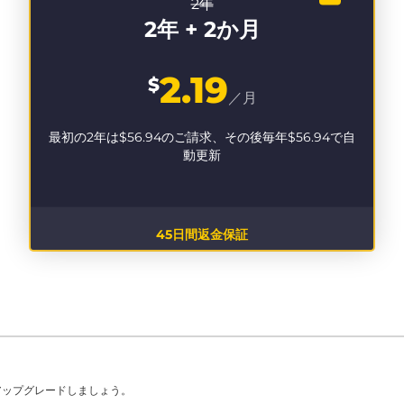
2年
2年 + 2か月
2.19
$
／月
最初の2年は
$56.94
のご請求、その後毎年
$56.94
で自
動更新
45日間返金保証
アップグレードしましょう。