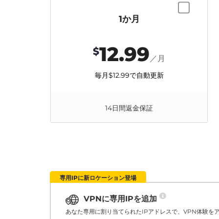
1か月
12.99
$
／月
毎月
$12.99
で自動更新
14日間返金保証
専用IPに新ロケーション登場
VPNに専用IPを追加
あなた専用に割り当てられたIPアドレスで、VPN体験を