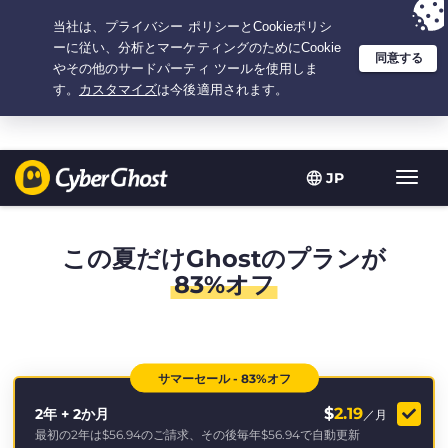
選択プラン：2.1666666666667年間 $
2.19
/月の
大特価
JP
ト
グ
ル
型
この夏だけGhostのプランが
ナ
83%オフ
ビ
ゲ
ー
シ
ョ
サマーセール - 83%オフ
ン
$
2.19
2年 + 2か月
／月
最初の2年は
$56.94
のご請求、その後毎年
$56.94
で自動更新