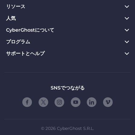
リソース
PC向けVPN
Chrome向けVPN
人気
プライバシーハブ
Mac向けVPN
プライバシーツール
CyberGhostについて
今すぐダウンロード
Android向けVPN
返金保証
Webサイトのブロックを解除
プログラム
CyberGhostについて
Firefox向けVPN
VPNのメリット
専用IP VPN
お問い合わせ
サポートとヘルプ
アフィリエイト
Apple TV VPN
VPNサーバー
VPN ストリーミング
プライバシーポリシー
Influencers
製品ガイド
Linux向けVPN
ご契約条件
友達に紹介する
よくある質問
ルーター版VPN
お友達紹介の使用条件
「自由」について
サポートに問い合わせる
SNSでつながる
スマートTV用VPN
会社概要
脆弱性開示プログラム
iOS向けVPN
パートナーシップ
©
2026
CyberGhost S.R.L.