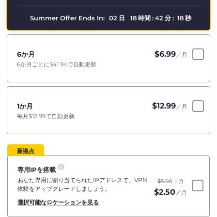
Summer Offer Ends In:
02
日
18
時間
:
42
分
:
18
秒
$
6.99
6か月
／月
6か月ごとに
$41.94
で自動更新
$
12.99
1か月
／月
毎月
$12.99
で自動更新
新拠点
専用IPを搭載
あなた専用に割り当てられたIPアドレスで、VPN
$
5.00
／月
体験をアップグレードしましょう。
$
2.50
／月
選択可能なロケーションを見る