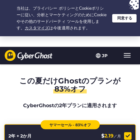
選択プラン：2.1666666666667年間 $
2.19
/月の
大特価
JP
ト
グ
ル
型
この夏だけGhostのプランが
ナ
83%オフ
ビ
ゲ
ー
CyberGhostの2年プランに適用されます
シ
ョ
ン
サマーセール - 83%オフ
$
2.19
2年 + 2か月
／月