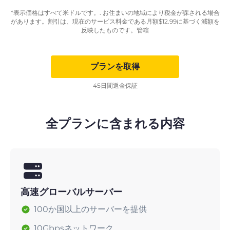
*表示価格はすべて米ドルです。. お住まいの地域により税金が課される場合
があります。割引は、現在のサービス料金である月額
$
12.99
に基づく減額を
反映したものです。管轄
プランを取得
45日間返金保証
全プランに含まれる内容
高速グローバルサーバー
100か国以上のサーバーを提供
10Gbpsネットワーク