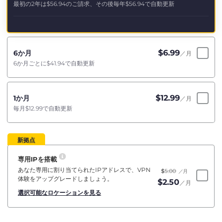
最初の2年は
$56.94
のご請求、その後毎年
$56.94
で自動更新
$
6.99
6か月
／月
6か月ごとに
$41.94
で自動更新
$
12.99
1か月
／月
毎月
$12.99
で自動更新
新拠点
専用IPを搭載
あなた専用に割り当てられたIPアドレスで、VPN
$
5.00
／月
体験をアップグレードしましょう。
$
2.50
／月
選択可能なロケーションを見る