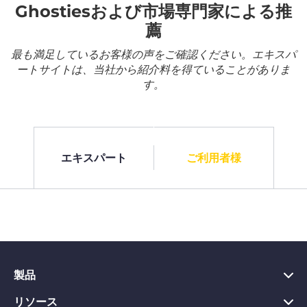
Ghostiesおよび市場専門家による推
薦
最も満足しているお客様の声をご確認ください。エキスパ
ートサイトは、当社から紹介料を得ていることがありま
す。
エキスパート
ご利用者様
製品
リソース
PC向けVPN