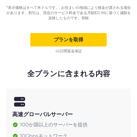
*表示価格はすべて米ドルです。. お住まいの地域により税金が課される場合
があります。割引は、現在のサービス料金である月額
$
12.99
に基づく減額を
反映したものです。管轄
プランを取得
45日間返金保証
全プランに含まれる内容
高速グローバルサーバー
100か国以上のサーバーを提供
10Gbpsネットワーク