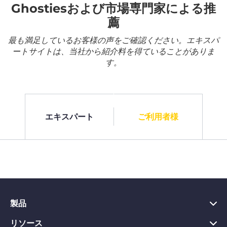
Ghostiesおよび市場専門家による推
薦
最も満足しているお客様の声をご確認ください。エキスパ
ートサイトは、当社から紹介料を得ていることがありま
す。
エキスパート
ご利用者様
製品
リソース
PC向けVPN