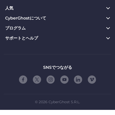
Chrome向けVPN
人気
プライバシーハブ
Mac向けVPN
プライバシーツール
CyberGhostについて
今すぐダウンロード
Android向けVPN
返金保証
Webサイトのブロックを解除
プログラム
CyberGhostについて
Firefox向けVPN
VPNのメリット
専用IP VPN
お問い合わせ
サポートとヘルプ
アフィリエイト
Apple TV VPN
VPNサーバー
VPN ストリーミング
プライバシーポリシー
Influencers
製品ガイド
Linux向けVPN
ご契約条件
友達に紹介する
よくある質問
ルーター版VPN
お友達紹介の使用条件
「自由」について
サポートに問い合わせる
SNSでつながる
スマートTV用VPN
会社概要
脆弱性開示プログラム
iOS向けVPN
パートナーシップ
©
2026
CyberGhost S.R.L.