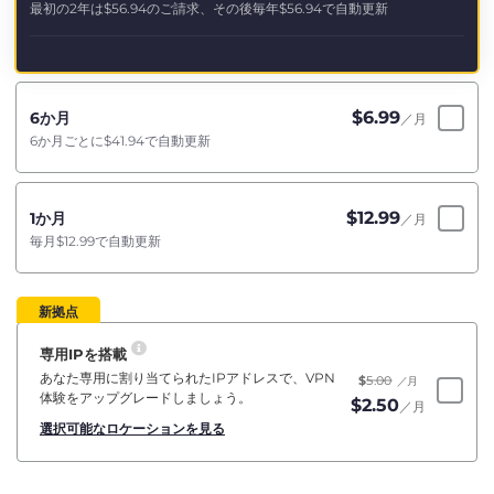
最初の2年は
$56.94
のご請求、その後毎年
$56.94
で自動更新
$
6.99
6か月
／月
6か月ごとに
$41.94
で自動更新
$
12.99
1か月
／月
毎月
$12.99
で自動更新
新拠点
専用IPを搭載
あなた専用に割り当てられたIPアドレスで、VPN
$
5.00
／月
体験をアップグレードしましょう。
$
2.50
／月
選択可能なロケーションを見る