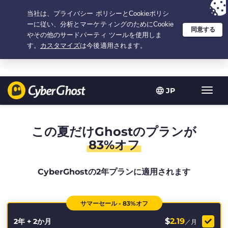
選択プラン：2.1666666666667年間 $
2.19
/月の
大特価
JP
ト
グ
ル
型
この夏だけGhostのプランが
ナ
83%オフ
ビ
ゲ
ー
CyberGhostの2年プランに適用されます
シ
ョ
ン
サマーセール - 83%オフ
$
2.19
2年 + 2か月
／月