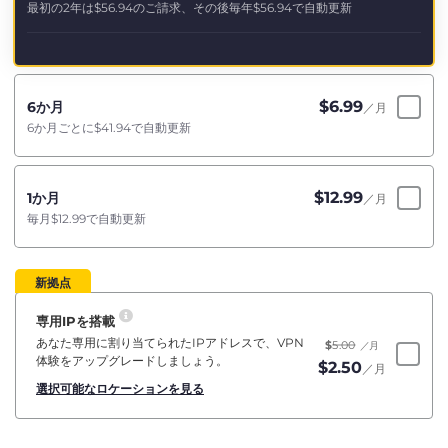
最初の2年は
$56.94
のご請求、その後毎年
$56.94
で自動更新
$
6.99
6か月
／月
6か月ごとに
$41.94
で自動更新
$
12.99
1か月
／月
毎月
$12.99
で自動更新
新拠点
専用IPを搭載
あなた専用に割り当てられたIPアドレスで、VPN
$
5.00
／月
体験をアップグレードしましょう。
$
2.50
／月
選択可能なロケーションを見る