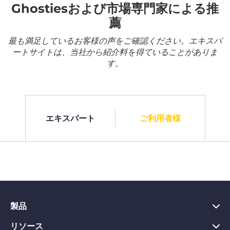
Ghostiesおよび市場専門家による推
薦
最も満足しているお客様の声をご確認ください。エキスパ
ートサイトは、当社から紹介料を得ていることがありま
す。
エキスパート
ご利用者様
製品
リソース
PC向けVPN