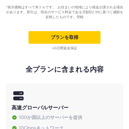
*表示価格はすべて米ドルです。. お住まいの地域により税金が課される場合
があります。割引は、現在のサービス料金である月額
$
12.99
に基づく減額を
反映したものです。管轄
プランを取得
45日間返金保証
全プランに含まれる内容
高速グローバルサーバー
100か国以上のサーバーを提供
10Gbpsネットワーク