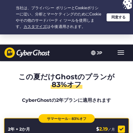
選択プラン：2.1666666666667年間 $
2.19
/月の
大特価
JP
ト
グ
ル
型
この夏だけGhostのプランが
ナ
83%オフ
ビ
ゲ
ー
CyberGhostの2年プランに適用されます
シ
ョ
ン
サマーセール - 83%オフ
$
2.19
2年 + 2か月
／月