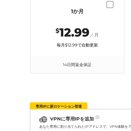
1か月
12.99
$
／月
毎月
$12.99
で自動更新
14日間返金保証
専用IPに新ロケーション登場
VPNに専用IPを追加
あなた専用に割り当てられたIPアドレスで、VPN体験を