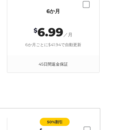
6か月
6.99
$
／月
6か月ごとに
$41.94
で自動更新
45日間返金保証
50%割引
$