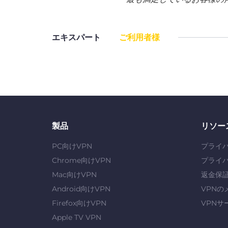
エキスパート
ご利用者様
製品
リソー
PC向けVPN
プライ
Chrome向けVPN
プライ
Mac向けVPN
返金保
Android向けVPN
VPNの
Firefox向けVPN
VPNサ
Apple TV VPN