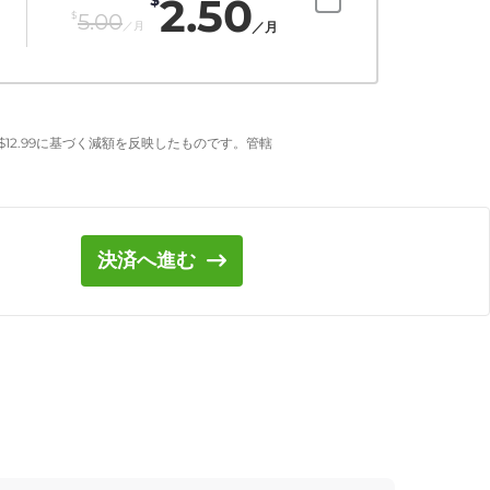
2.50
$
5.00
／月
／月
$
12.99
に基づく減額を反映したものです。管轄
決済へ進む