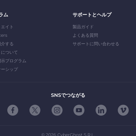
ラム
サポートとヘルプ
リエイト
製品ガイド
cers
よくある質問
紹介する
サポートに問い合わせる
」について
開示プログラム
ナーシップ
SNSでつながる
©
2026
CyberGhost S.R.L.