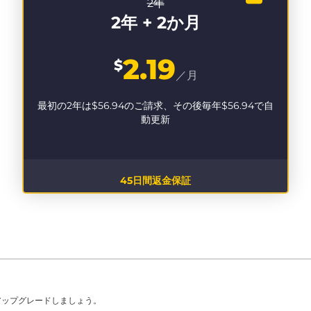
2年
2年 + 2か月
2.19
$
／月
最初の2年は
$56.94
のご請求、その後毎年
$56.94
で自
動更新
45日間返金保証
アップグレードしましょう。