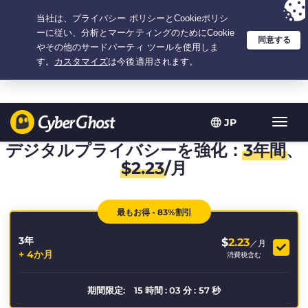
選択プラン：3.3333333333333年間 $
2.23
/月の
大特価
JP
ト
グ
デジタルプライバシーを強化：
3年間
、
ル
$
2.23
/月
型
ナ
ビ
最もお得 - 83%割引
ゲ
ー
3年
シ
$
2.23
／月
+ 4か月
ョ
消費税含む
ン
期間限定:
15
時間
:
03
分
:
57
秒