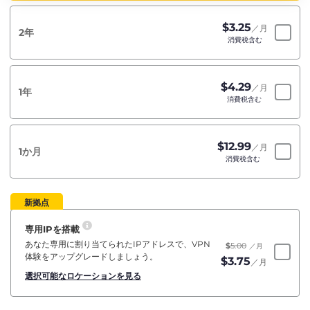
$
3.25
／月
2年
消費税含む
$
4.29
／月
1年
消費税含む
$
12.99
／月
1か月
消費税含む
新拠点
専用IPを搭載
あなた専用に割り当てられたIPアドレスで、VPN
$
5.00
／月
体験をアップグレードしましょう。
$
3.75
／月
選択可能なロケーションを見る