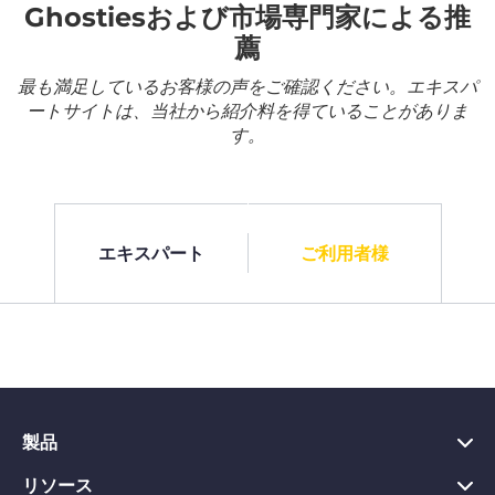
Ghostiesおよび市場専門家による推
薦
最も満足しているお客様の声をご確認ください。エキスパ
ートサイトは、当社から紹介料を得ていることがありま
す。
エキスパート
ご利用者様
製品
リソース
PC向けVPN