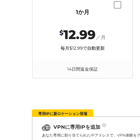
1か月
12.99
$
／月
毎月
$12.99
で自動更新
14日間返金保証
専用IPに新ロケーション登場
VPNに専用IPを追加
あなた専用に割り当てられたIPアドレスで、VPN体験を