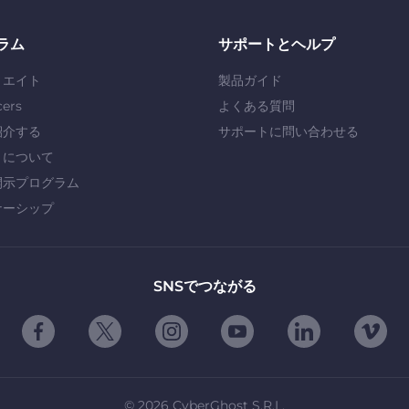
ラム
サポートとヘルプ
リエイト
製品ガイド
cers
よくある質問
紹介する
サポートに問い合わせる
」について
開示プログラム
ナーシップ
SNSでつながる
©
2026
CyberGhost S.R.L.