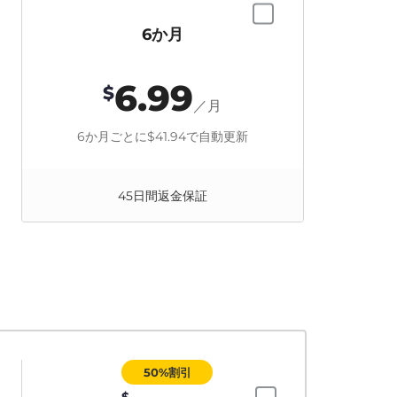
6か月
6.99
$
／月
6か月ごとに
$41.94
で自動更新
45日間返金保証
50%割引
$