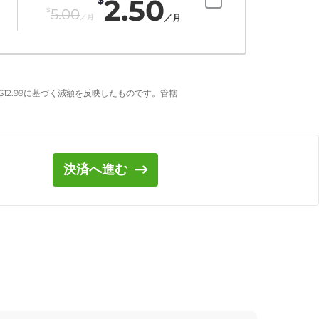
2.50
$
5.00
／月
／月
$
12.99
に基づく減額を反映したものです。管轄
決済へ進む