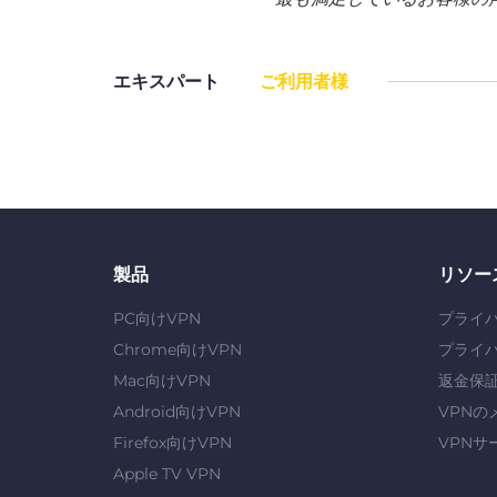
エキスパート
ご利用者様
製品
リソー
PC向けVPN
プライ
Chrome向けVPN
プライ
Mac向けVPN
返金保
Android向けVPN
VPNの
Firefox向けVPN
VPNサ
Apple TV VPN