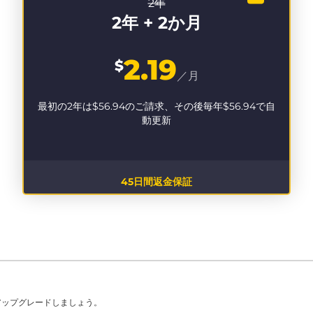
2年
2年 + 2か月
2.19
$
／月
最初の2年は
$56.94
のご請求、その後毎年
$56.94
で自
動更新
45日間返金保証
アップグレードしましょう。