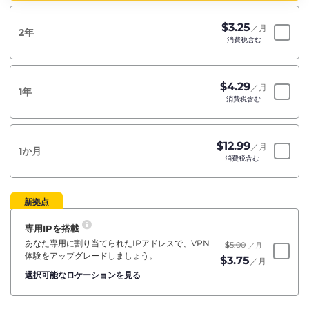
$
3.25
／月
2年
消費税含む
$
4.29
／月
1年
消費税含む
$
12.99
／月
1か月
消費税含む
新拠点
専用IPを搭載
あなた専用に割り当てられたIPアドレスで、VPN
$
5.00
／月
体験をアップグレードしましょう。
$
3.75
／月
選択可能なロケーションを見る