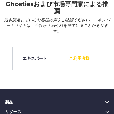
Ghostiesおよび市場専門家による推
薦
最も満足しているお客様の声をご確認ください。エキスパ
ートサイトは、当社から紹介料を得ていることがありま
す。
エキスパート
ご利用者様
製品
リソース
PC向けVPN