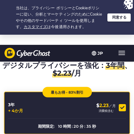
選択プラン：3.3333333333333年間 $
2.23
/月の
大特価
JP
ト
グ
デジタルプライバシーを強化：
3年間
、
ル
$
2.23
/月
型
ナ
ビ
最もお得 - 83%割引
ゲ
ー
3年
シ
$
2.23
／月
+ 4か月
ョ
消費税含む
ン
期間限定:
10
時間
:
20
分
:
35
秒