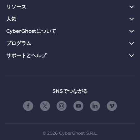
リソース
PC向けVPN
Chrome向けVPN
人気
プライバシーハブ
Mac向けVPN
プライバシーツール
CyberGhostについて
今すぐダウンロード
Android向けVPN
返金保証
Webサイトのブロックを解除
プログラム
CyberGhostについて
Firefox向けVPN
VPNのメリット
専用IP VPN
お問い合わせ
サポートとヘルプ
アフィリエイト
Apple TV VPN
VPNサーバー
VPN ストリーミング
プライバシーポリシー
Influencers
製品ガイド
Linux向けVPN
ご契約条件
友達に紹介する
よくある質問
ルーター版VPN
お友達紹介の使用条件
「自由」について
サポートに問い合わせる
SNSでつながる
スマートTV用VPN
会社概要
脆弱性開示プログラム
iOS向けVPN
パートナーシップ
©
2026
CyberGhost S.R.L.