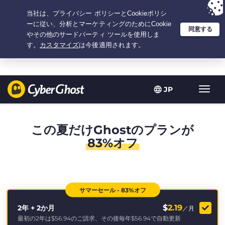
選択プラン：2.1666666666667年間 $
2.19
/月の
大特価
JP
ト
グ
ル
型
この夏だけGhostのプランが
ナ
83%オフ
ビ
ゲ
ー
シ
ョ
サマーセール - 83%オフ
ン
$
2.19
2年 + 2か月
／月
最初の2年は
$56.94
のご請求、その後毎年
$56.94
で自動更新