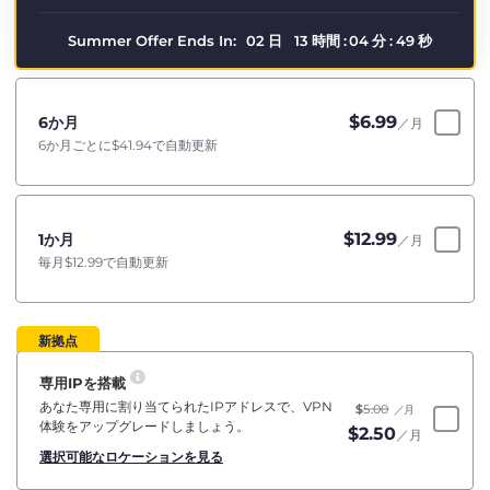
Summer Offer Ends In:
02
日
13
時間
:
04
分
:
48
秒
$
6.99
6か月
／月
6か月ごとに
$41.94
で自動更新
$
12.99
1か月
／月
毎月
$12.99
で自動更新
新拠点
専用IPを搭載
あなた専用に割り当てられたIPアドレスで、VPN
$
5.00
／月
体験をアップグレードしましょう。
$
2.50
／月
選択可能なロケーションを見る