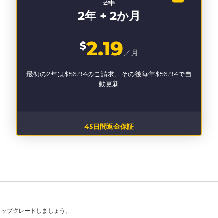
2年
2年 + 2か月
2.19
$
／月
最初の2年は
$56.94
のご請求、その後毎年
$56.94
で自
動更新
45日間返金保証
アップグレードしましょう。