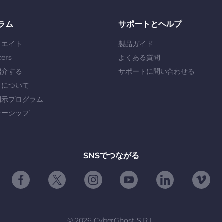
ラム
サポートとヘルプ
リエイト
製品ガイド
cers
よくある質問
紹介する
サポートに問い合わせる
」について
開示プログラム
ナーシップ
SNSでつながる
©
2026
CyberGhost S.R.L.