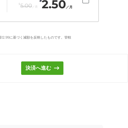
2.50
$
5.00
／月
／月
$
12.99
に基づく減額を反映したものです。管轄
決済へ進む