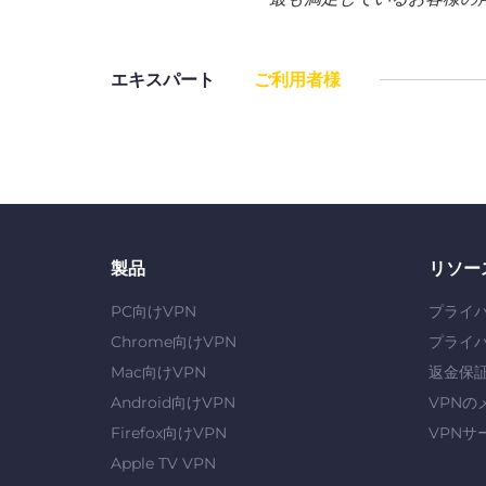
エキスパート
ご利用者様
製品
リソー
PC向けVPN
プライ
Chrome向けVPN
プライ
Mac向けVPN
返金保
Android向けVPN
VPNの
Firefox向けVPN
VPNサ
Apple TV VPN