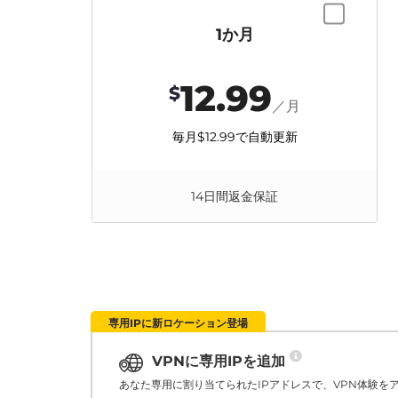
1か月
12.99
$
／月
毎月
$12.99
で自動更新
14日間返金保証
専用IPに新ロケーション登場
VPNに専用IPを追加
あなた専用に割り当てられたIPアドレスで、VPN体験を