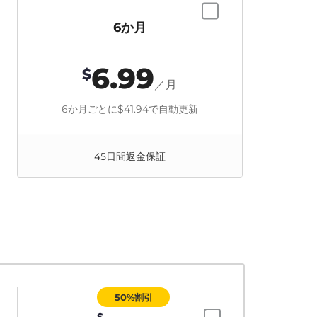
6か月
6.99
$
／月
6か月ごとに
$41.94
で自動更新
45日間返金保証
50%割引
$