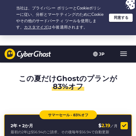
選択プラン：2.1666666666667年間 $
2.19
/月の
大特価
JP
ト
グ
ル
型
この夏だけGhostのプランが
ナ
83%オフ
ビ
ゲ
ー
シ
ョ
サマーセール - 83%オフ
ン
$
2.19
2年 + 2か月
／月
最初の2年は
$56.94
のご請求、その後毎年
$56.94
で自動更新