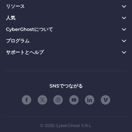
リソース
PC向けVPN
Chrome向けVPN
人気
プライバシーハブ
Mac向けVPN
プライバシーツール
CyberGhostについて
今すぐダウンロード
Android向けVPN
返金保証
Webサイトのブロックを解除
プログラム
CyberGhostについて
Firefox向けVPN
VPNのメリット
専用IP VPN
お問い合わせ
サポートとヘルプ
アフィリエイト
Apple TV VPN
VPNサーバー
VPN ストリーミング
プライバシーポリシー
Influencers
製品ガイド
Linux向けVPN
ご契約条件
友達に紹介する
よくある質問
ルーター版VPN
お友達紹介の使用条件
「自由」について
サポートに問い合わせる
SNSでつながる
スマートTV用VPN
会社概要
脆弱性開示プログラム
iOS向けVPN
パートナーシップ
©
2026
CyberGhost S.R.L.