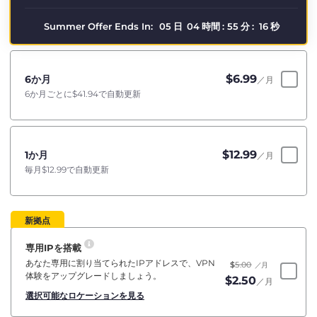
Summer Offer Ends In:
05
日
04
時間
:
55
分
:
16
秒
$
6.99
6か月
／月
6か月ごとに
$41.94
で自動更新
$
12.99
1か月
／月
毎月
$12.99
で自動更新
新拠点
専用IPを搭載
あなた専用に割り当てられたIPアドレスで、VPN
$
5.00
／月
体験をアップグレードしましょう。
$
2.50
／月
選択可能なロケーションを見る