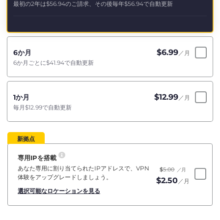
最初の2年は
$56.94
のご請求、その後毎年
$56.94
で自動更新
$
6.99
6か月
／月
6か月ごとに
$41.94
で自動更新
$
12.99
1か月
／月
毎月
$12.99
で自動更新
新拠点
専用IPを搭載
あなた専用に割り当てられたIPアドレスで、VPN
$
5.00
／月
体験をアップグレードしましょう。
$
2.50
／月
選択可能なロケーションを見る