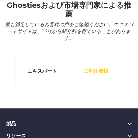
Ghostiesおよび市場専門家による推
薦
最も満足しているお客様の声をご確認ください。エキスパ
ートサイトは、当社から紹介料を得ていることがありま
す。
エキスパート
ご利用者様
製品
リソース
PC向けVPN