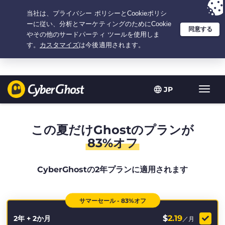
選択プラン：2.1666666666667年間 $
2.19
/月の
大特価
JP
ト
グ
ル
型
この夏だけGhostのプランが
ナ
83%オフ
ビ
ゲ
ー
CyberGhostの2年プランに適用されます
シ
ョ
ン
サマーセール - 83%オフ
$
2.19
2年 + 2か月
／月