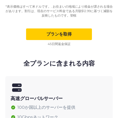
*表示価格はすべて米ドルです。. お住まいの地域により税金が課される場合
があります。割引は、現在のサービス料金である月額
$
12.99
に基づく減額を
反映したものです。管轄
プランを取得
45日間返金保証
全プランに含まれる内容
高速グローバルサーバー
100か国以上のサーバーを提供
10Gbpsネットワーク