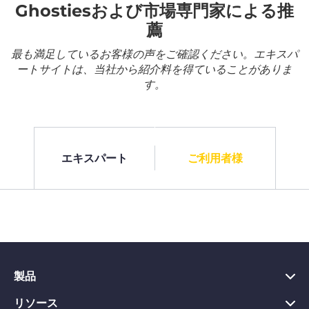
Ghostiesおよび市場専門家による推
薦
最も満足しているお客様の声をご確認ください。エキスパ
ートサイトは、当社から紹介料を得ていることがありま
す。
エキスパート
ご利用者様
製品
リソース
PC向けVPN