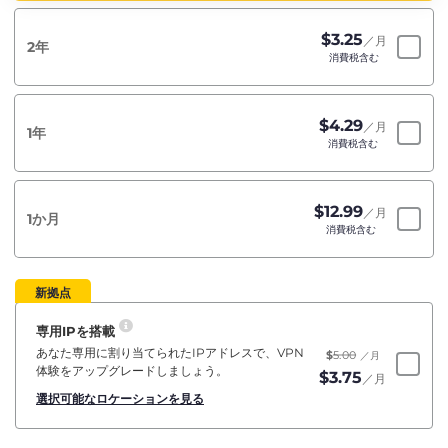
$
3.25
／月
2年
消費税含む
$
4.29
／月
1年
消費税含む
$
12.99
／月
1か月
消費税含む
新拠点
専用IPを搭載
あなた専用に割り当てられたIPアドレスで、VPN
$
5.00
／月
体験をアップグレードしましょう。
$
3.75
／月
選択可能なロケーションを見る