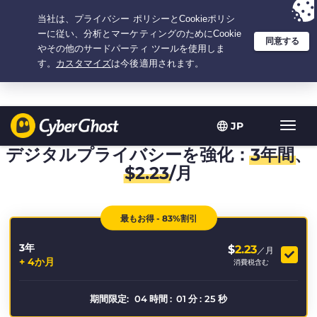
選択プラン：3.3333333333333年間 $
2.23
/月の
大特価
JP
ト
グ
デジタルプライバシーを強化：
3年間
、
ル
$
2.23
/月
型
ナ
ビ
最もお得 - 83%割引
ゲ
ー
3年
シ
$
2.23
／月
+ 4か月
ョ
消費税含む
ン
期間限定:
04
時間
:
01
分
:
25
秒