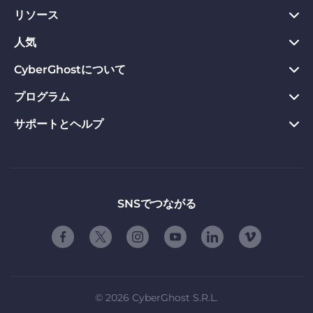
リソース
PC向けVPN
Chrome向けVPN
人気
プライバシーハブ
Mac向けVPN
プライバシーツール
CyberGhostについて
今すぐダウンロード
Android向けVPN
返金保証
Webサイトのブロックを解除
プログラム
CyberGhostについて
Firefox向けVPN
VPNのメリット
専用IP VPN
お問い合わせ
サポートとヘルプ
アフィリエイト
Apple TV VPN
VPNサーバー
VPN ストリーミング
プライバシーポリシー
Influencers
製品ガイド
Linux向けVPN
ご契約条件
友達に紹介する
よくある質問
ルーター版VPN
お友達紹介の使用条件
「自由」について
サポートに問い合わせる
SNSでつながる
スマートTV用VPN
会社概要
脆弱性開示プログラム
iOS向けVPN
パートナーシップ
©
2026
CyberGhost S.R.L.