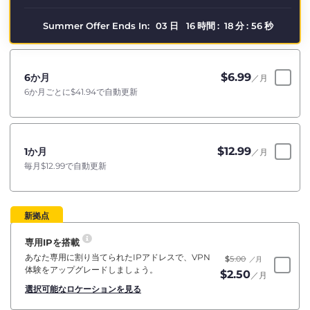
Summer Offer Ends In:
03
日
16
時間
:
18
分
:
56
秒
$
6.99
6か月
／月
6か月ごとに
$41.94
で自動更新
$
12.99
1か月
／月
毎月
$12.99
で自動更新
新拠点
専用IPを搭載
あなた専用に割り当てられたIPアドレスで、VPN
$
5.00
／月
体験をアップグレードしましょう。
$
2.50
／月
選択可能なロケーションを見る