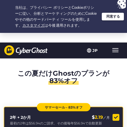
選択プラン：2.1666666666667年間 $
2.19
/月の
大特価
JP
ト
グ
ル
型
この夏だけGhostのプランが
ナ
83%オフ
ビ
ゲ
ー
シ
ョ
サマーセール - 83%オフ
ン
$
2.19
2年 + 2か月
／月
最初の2年は
$56.94
のご請求、その後毎年
$56.94
で自動更新