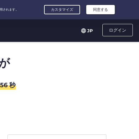
ログイン
JP
が
56
秒