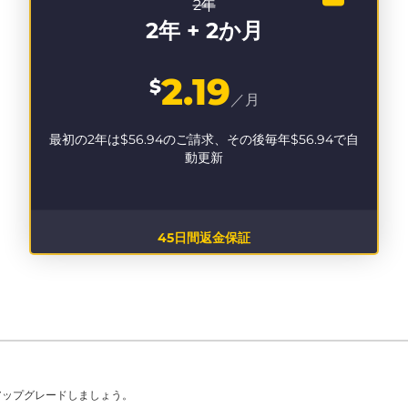
2年
2年 + 2か月
2.19
$
／月
最初の2年は
$56.94
のご請求、その後毎年
$56.94
で自
動更新
45日間返金保証
アップグレードしましょう。