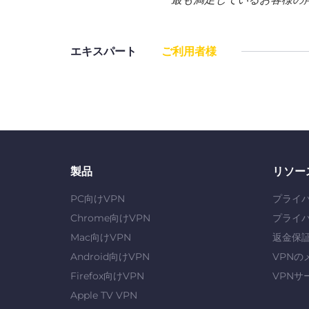
エキスパート
ご利用者様
製品
リソー
PC向けVPN
プライ
Chrome向けVPN
プライ
Mac向けVPN
返金保
Android向けVPN
VPNの
Firefox向けVPN
VPNサ
Apple TV VPN