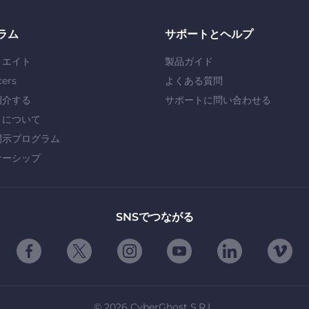
ラム
サポートとヘルプ
リエイト
製品ガイド
cers
よくある質問
紹介する
サポートに問い合わせる
」について
開示プログラム
ナーシップ
SNSでつながる
©
2026
CyberGhost S.R.L.