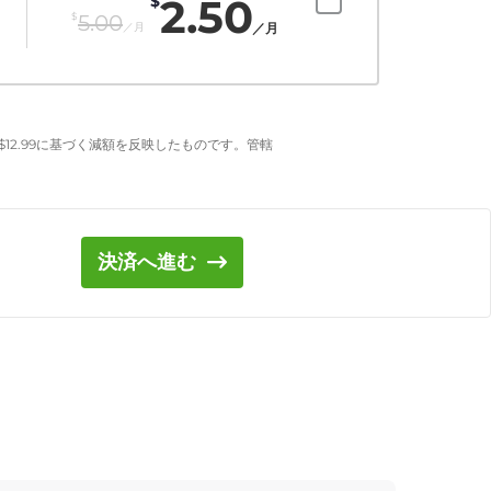
2.50
$
$
5.00
／月
／月
$
12.99
に基づく減額を反映したものです。管轄
決済へ進む