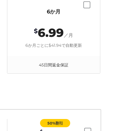
6か月
6.99
$
／月
6か月ごとに
$41.94
で自動更新
45日間返金保証
50%割引