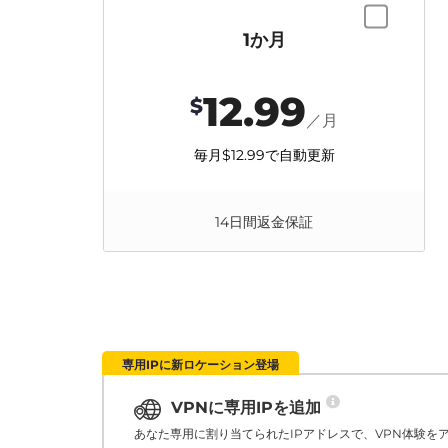
1か月
12.99
$
／月
毎月
$12.99
で自動更新
14日間返金保証
専用IPに新ロケーション登場
VPNに専用IPを追加
あなた専用に割り当てられたIPアドレスで、VPN体験を