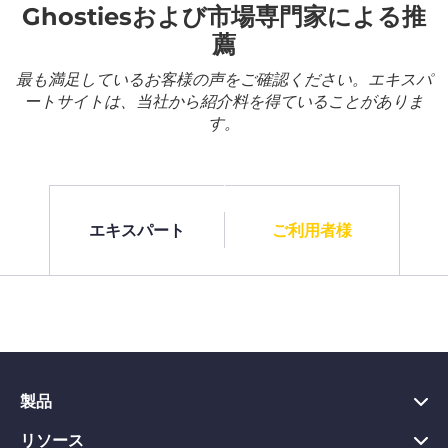
Ghostiesおよび市場専門家による推
薦
最も満足しているお客様の声をご確認ください。エキスパ
ートサイトは、当社から紹介料を得ていることがありま
す。
エキスパート
ご利用者様
製品
リソース
PC向けVPN