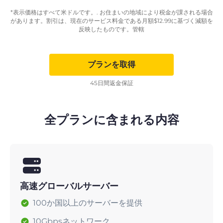
*表示価格はすべて米ドルです。. お住まいの地域により税金が課される場合
があります。割引は、現在のサービス料金である月額
$
12.99
に基づく減額を
反映したものです。管轄
プランを取得
45日間返金保証
全プランに含まれる内容
高速グローバルサーバー
100か国以上のサーバーを提供
10Gbpsネットワーク