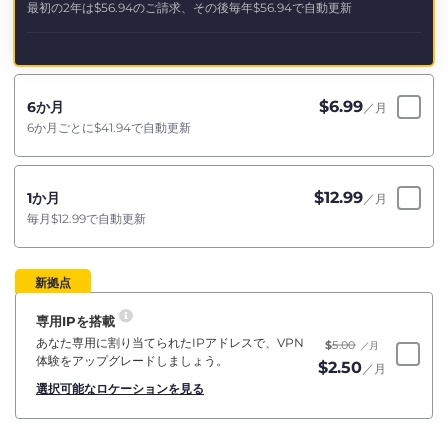
最初の2年は
$56.94
のご請求、その後毎年
$56.94
で自動更新
$
6.99
6か月
／月
6か月ごとに
$41.94
で自動更新
$
12.99
1か月
／月
毎月
$12.99
で自動更新
新拠点
専用IPを搭載
あなた専用に割り当てられたIPアドレスで、VPN
$
5.00
／月
体験をアップグレードしましょう。
$
2.50
／月
選択可能なロケーションを見る