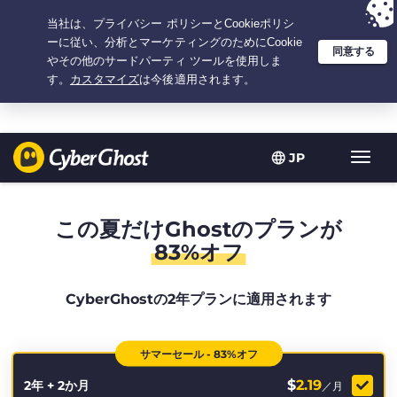
選択プラン：2.1666666666667年間 $
2.19
/月の
大特価
JP
ト
グ
ル
型
この夏だけGhostのプランが
ナ
83%オフ
ビ
ゲ
ー
CyberGhostの2年プランに適用されます
シ
ョ
ン
サマーセール - 83%オフ
$
2.19
2年 + 2か月
／月