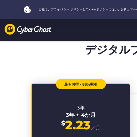
デジタル
最もお得 - 83%割引
3年
3年 + 4か月
2.23
$
／月