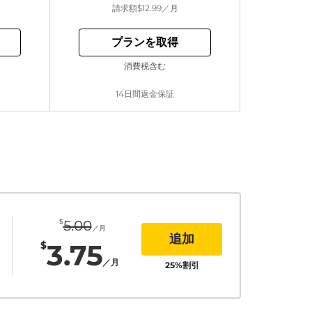
請求額
$12.99
／月
プランを取得
消費税含む
14日間返金保証
$
5.00
／月
追加
3.75
$
／月
25
%割引