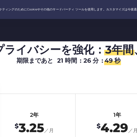
プライバシーを強化：
3年間
期限まであと
21
時間
:
26
分
:
48
秒
2年
1年
3.25
4.29
$
$
／月
／