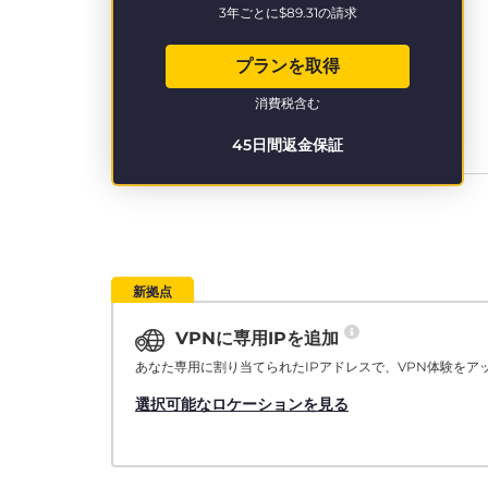
3年ごとに
$89.31
の請求
プランを取得
消費税含む
45日間返金保証
新拠点
VPNに専用IPを追加
あなた専用に割り当てられたIPアドレスで、VPN体験をア
選択可能なロケーションを見る