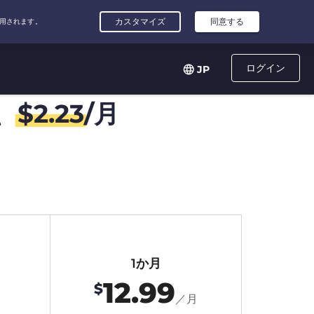
ログイン
JP
、
$
2.23
/月
1か月
12.99
$
月
／月