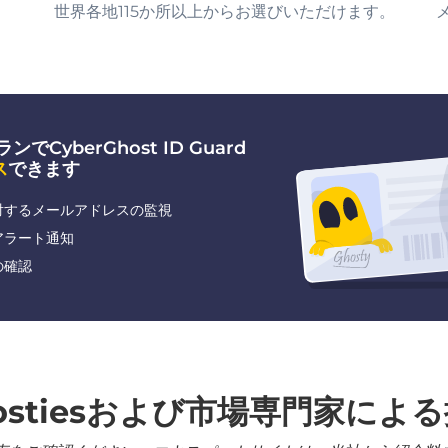
世界各地115か所以上からお選びいただけます。
でCyberGhost ID Guard
ス
できます
対するメールアドレスの監視
アラート通知
の確認
ostiesおよび市場専門家によ