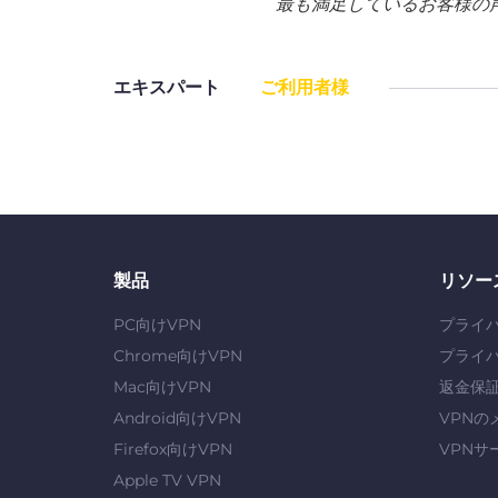
最も満足しているお客様の
エキスパート
ご利用者様
製品
リソー
PC向けVPN
プライ
Chrome向けVPN
プライ
Mac向けVPN
返金保
Android向けVPN
VPNの
Firefox向けVPN
VPNサ
Apple TV VPN