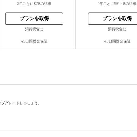
2年ごとに
$78
の請求
1年ごとに
$51.48
の請求
プランを取得
プランを取得
消費税含む
消費税含む
45日間返金保証
45日間返金保証
ップグレードしましょう。