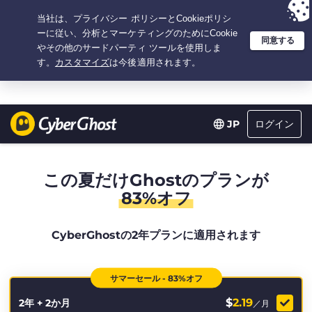
選択プラン：2.1666666666667年間 $
2.19
/月の
大特価
ログイン
JP
この夏だけGhostのプランが
83%オフ
CyberGhostの2年プランに適用されます
サマーセール - 83%オフ
$
2.19
2年 + 2か月
／月