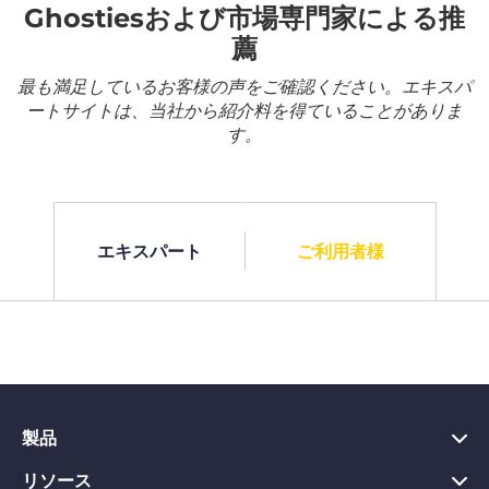
Ghostiesおよび市場専門家による推
薦
最も満足しているお客様の声をご確認ください。エキスパ
ートサイトは、当社から紹介料を得ていることがありま
す。
エキスパート
ご利用者様
製品
リソース
PC向けVPN