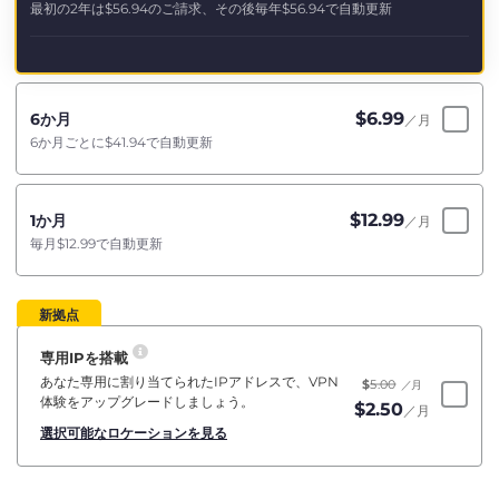
最初の2年は
$56.94
のご請求、その後毎年
$56.94
で自動更新
$
6.99
6か月
／月
6か月ごとに
$41.94
で自動更新
$
12.99
1か月
／月
毎月
$12.99
で自動更新
新拠点
専用IPを搭載
あなた専用に割り当てられたIPアドレスで、VPN
$
5.00
／月
体験をアップグレードしましょう。
$
2.50
／月
選択可能なロケーションを見る