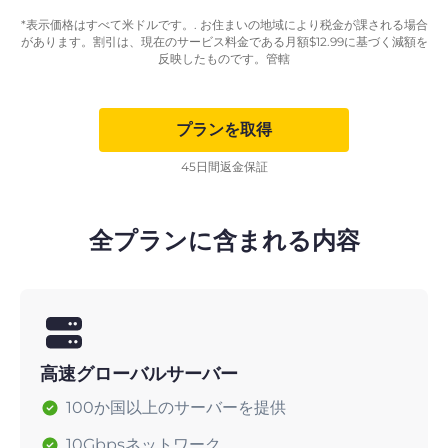
*表示価格はすべて米ドルです。. お住まいの地域により税金が課される場合
があります。割引は、現在のサービス料金である月額
$
12.99
に基づく減額を
反映したものです。管轄
プランを取得
45日間返金保証
全プランに含まれる内容
高速グローバルサーバー
100か国以上のサーバーを提供
10Gbpsネットワーク