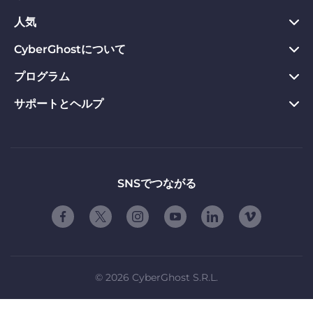
Chrome向けVPN
人気
プライバシーハブ
Mac向けVPN
プライバシーツール
CyberGhostについて
今すぐダウンロード
Android向けVPN
返金保証
Webサイトのブロックを解除
プログラム
CyberGhostについて
Firefox向けVPN
VPNのメリット
専用IP VPN
お問い合わせ
サポートとヘルプ
アフィリエイト
Apple TV VPN
VPNサーバー
VPN ストリーミング
プライバシーポリシー
Influencers
製品ガイド
Linux向けVPN
ご契約条件
友達に紹介する
よくある質問
ルーター版VPN
お友達紹介の使用条件
「自由」について
サポートに問い合わせる
SNSでつながる
スマートTV用VPN
会社概要
脆弱性開示プログラム
iOS向けVPN
パートナーシップ
©
2026
CyberGhost S.R.L.