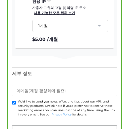
전용 IP
사용자 고유의 고정 및 익명 IP 주소
사용 가능한 모든 위치 보기
1개월
$
5.00
/개월
세부 정보
이메일(계정 활성화에 필요)
We'd like to send you news, offers and tips about our VPN and
security products. Untick here if you'd prefer not to receive these
marketing emails. You can unsubscribe at any time using the link
in every email. See our
Privacy Policy
for details.