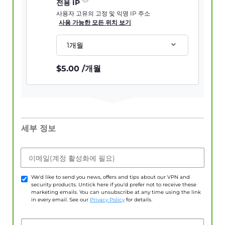
전용 IP
사용자 고유의 고정 및 익명 IP 주소
사용 가능한 모든 위치 보기
1개월
$
5.00
/개월
세부 정보
이메일(계정 활성화에 필요)
We'd like to send you news, offers and tips about our VPN and
security products. Untick here if you'd prefer not to receive these
marketing emails. You can unsubscribe at any time using the link
in every email. See our
Privacy Policy
for details.