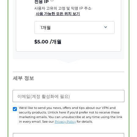
전용 IP
사용자 고유의 고정 및 익명 IP 주소
사용 가능한 모든 위치 보기
1개월
$
5.00
/개월
세부 정보
이메일(계정 활성화에 필요)
We'd like to send you news, offers and tips about our VPN and
security products. Untick here if you'd prefer not to receive these
marketing emails. You can unsubscribe at any time using the link
in every email. See our
Privacy Policy
for details.