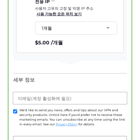
전용 IP
사용자 고유의 고정 및 익명 IP 주소
사용 가능한 모든 위치 보기
1개월
$
5.00
/개월
세부 정보
이메일(계정 활성화에 필요)
We'd like to send you news, offers and tips about our VPN and
security products. Untick here if you'd prefer not to receive these
marketing emails. You can unsubscribe at any time using the link
in every email. See our
Privacy Policy
for details.