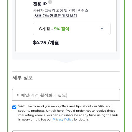
전용 IP
사용자 고유의 고정 및 익명 IP 주소
사용 가능한 모든 위치 보기
6개월
-
5
% 절약
$
4.75
/개월
세부 정보
이메일(계정 활성화에 필요)
We'd like to send you news, offers and tips about our VPN and
security products. Untick here if you'd prefer not to receive these
marketing emails. You can unsubscribe at any time using the link
in every email. See our
Privacy Policy
for details.