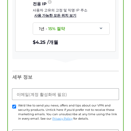
전용 IP
사용자 고유의 고정 및 익명 IP 주소
사용 가능한 모든 위치 보기
1년
-
15
% 절약
$
4.25
/개월
세부 정보
이메일(계정 활성화에 필요)
We'd like to send you news, offers and tips about our VPN and
security products. Untick here if you'd prefer not to receive these
marketing emails. You can unsubscribe at any time using the link
in every email. See our
Privacy Policy
for details.