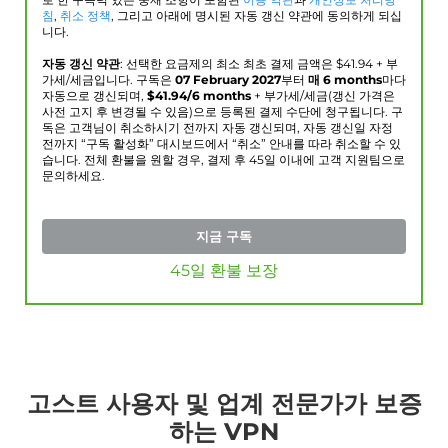
로 한 구속력 있는 중재 조항이 포함된
이용 약관
과
개인정보 처리방
침
,
취소 정책
, 그리고 아래에 명시된 자동 갱신 약관에 동의하게 되십
니다.
자동 갱신 약관
: 선택한 요금제의 최소 최초 결제 금액은 $
41.94
+ 부
가세/세금입니다. 구독은
07 February 2027
부터
매 6 months
마다
자동으로 갱신되며,
$
41.94
/6 months
+ 부가세/세금(갱신 가격은
사전 고지 후 변경될 수 있음)으로 등록된 결제 수단에 청구됩니다. 구
독은 고객님이 취소하시기 전까지 자동 갱신되며, 자동 갱신일 자정
전까지 “구독 활성화” 대시보드에서 “취소” 안내를 따라 취소할 수 있
습니다. 전체 환불을 원할 경우, 결제 후 45일 이내에 고객 지원팀으로
문의하세요.
지금 구독
45일 환불 보장
고스트 사용자 및 업계 전문가가 보증
하는 VPN