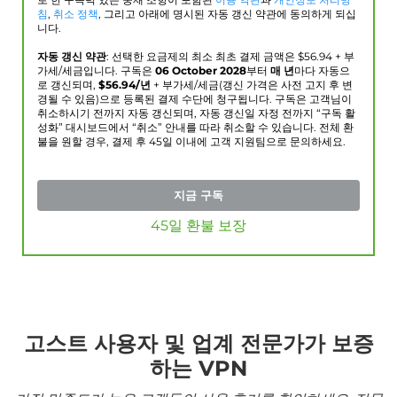
로 한 구속력 있는 중재 조항이 포함된
이용 약관
과
개인정보 처리방
침
,
취소 정책
, 그리고 아래에 명시된 자동 갱신 약관에 동의하게 되십
니다.
자동 갱신 약관
: 선택한 요금제의 최소 최초 결제 금액은 $
56.94
+ 부
가세/세금입니다. 구독은
06 October 2028
부터
매 년
마다 자동으
로 갱신되며,
$
56.94
/년
+ 부가세/세금(갱신 가격은 사전 고지 후 변
경될 수 있음)으로 등록된 결제 수단에 청구됩니다. 구독은 고객님이
취소하시기 전까지 자동 갱신되며, 자동 갱신일 자정 전까지 “구독 활
성화” 대시보드에서 “취소” 안내를 따라 취소할 수 있습니다. 전체 환
불을 원할 경우, 결제 후 45일 이내에 고객 지원팀으로 문의하세요.
지금 구독
45일 환불 보장
고스트 사용자 및 업계 전문가가 보증
하는 VPN