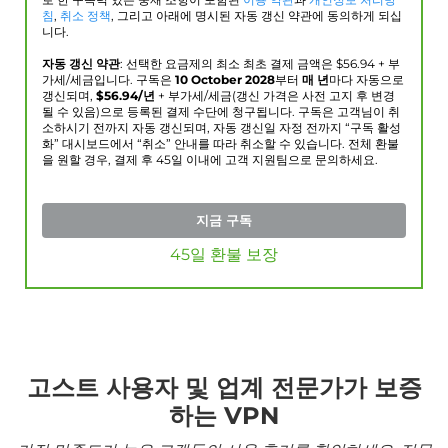
로 한 구속력 있는 중재 조항이 포함된
이용 약관
과
개인정보 처리방
침
,
취소 정책
, 그리고 아래에 명시된 자동 갱신 약관에 동의하게 되십
니다.
자동 갱신 약관
: 선택한 요금제의 최소 최초 결제 금액은 $
56.94
+ 부
가세/세금입니다. 구독은
10 October 2028
부터
매 년
마다 자동으로
갱신되며,
$
56.94
/년
+ 부가세/세금(갱신 가격은 사전 고지 후 변경
될 수 있음)으로 등록된 결제 수단에 청구됩니다. 구독은 고객님이 취
소하시기 전까지 자동 갱신되며, 자동 갱신일 자정 전까지 “구독 활성
화” 대시보드에서 “취소” 안내를 따라 취소할 수 있습니다. 전체 환불
을 원할 경우, 결제 후 45일 이내에 고객 지원팀으로 문의하세요.
지금 구독
45일 환불 보장
고스트 사용자 및 업계 전문가가 보증
하는 VPN