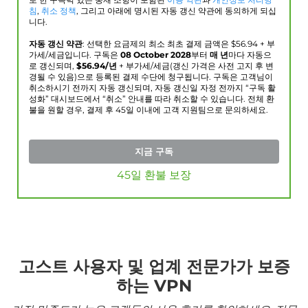
로 한 구속력 있는 중재 조항이 포함된
이용 약관
과
개인정보 처리방
침
,
취소 정책
, 그리고 아래에 명시된 자동 갱신 약관에 동의하게 되십
니다.
자동 갱신 약관
: 선택한 요금제의 최소 최초 결제 금액은 $
56.94
+ 부
가세/세금입니다. 구독은
08 October 2028
부터
매 년
마다 자동으
로 갱신되며,
$
56.94
/년
+ 부가세/세금(갱신 가격은 사전 고지 후 변
경될 수 있음)으로 등록된 결제 수단에 청구됩니다. 구독은 고객님이
취소하시기 전까지 자동 갱신되며, 자동 갱신일 자정 전까지 “구독 활
성화” 대시보드에서 “취소” 안내를 따라 취소할 수 있습니다. 전체 환
불을 원할 경우, 결제 후 45일 이내에 고객 지원팀으로 문의하세요.
지금 구독
45일 환불 보장
고스트 사용자 및 업계 전문가가 보증
하는 VPN