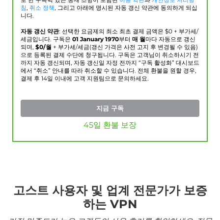
로 한 구속력 있는 중재 조항이 포함된
이용 약관
과
개인정보 처리방
침
,
취소 정책
, 그리고 아래에 명시된 자동 갱신 약관에 동의하게 되십
니다.
자동 갱신 약관
: 선택한 요금제의 최소 최초 결제 금액은 $
0
+ 부가세/
세금입니다. 구독은
01 January 1970
부터
매 월
마다 자동으로 갱신
되며,
$
0
/월
+ 부가세/세금(갱신 가격은 사전 고지 후 변경될 수 있음)
으로 등록된 결제 수단에 청구됩니다. 구독은 고객님이 취소하시기 전
까지 자동 갱신되며, 자동 갱신일 자정 전까지 “구독 활성화” 대시보드
에서 “취소” 안내를 따라 취소할 수 있습니다. 전체 환불을 원할 경우,
결제 후 14일 이내에 고객 지원팀으로 문의하세요.
지금 구독
45일 환불 보장
고스트 사용자 및 업계 전문가가 보증
하는 VPN