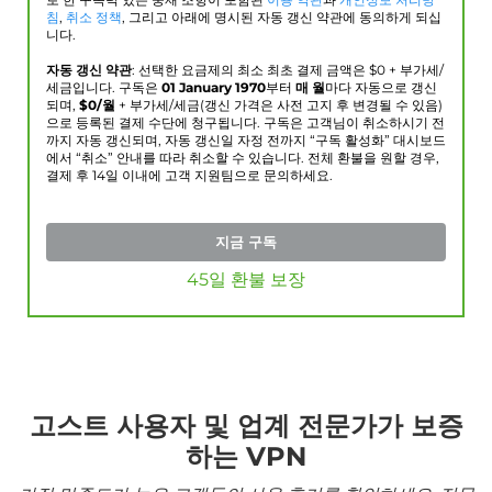
로 한 구속력 있는 중재 조항이 포함된
이용 약관
과
개인정보 처리방
침
,
취소 정책
, 그리고 아래에 명시된 자동 갱신 약관에 동의하게 되십
니다.
자동 갱신 약관
: 선택한 요금제의 최소 최초 결제 금액은 $
0
+ 부가세/
세금입니다. 구독은
01 January 1970
부터
매 월
마다 자동으로 갱신
되며,
$
0
/월
+ 부가세/세금(갱신 가격은 사전 고지 후 변경될 수 있음)
으로 등록된 결제 수단에 청구됩니다. 구독은 고객님이 취소하시기 전
까지 자동 갱신되며, 자동 갱신일 자정 전까지 “구독 활성화” 대시보드
에서 “취소” 안내를 따라 취소할 수 있습니다. 전체 환불을 원할 경우,
결제 후 14일 이내에 고객 지원팀으로 문의하세요.
지금 구독
45일 환불 보장
고스트 사용자 및 업계 전문가가 보증
하는 VPN