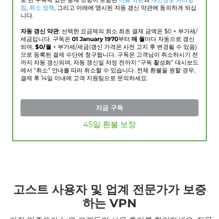
로 한 구속력 있는 중재 조항이 포함된
이용 약관
과
개인정보 처리방
침
,
취소 정책
, 그리고 아래에 명시된 자동 갱신 약관에 동의하게 되십
니다.
자동 갱신 약관
: 선택한 요금제의 최소 최초 결제 금액은 $
0
+ 부가세/
세금입니다. 구독은
01 January 1970
부터
매 월
마다 자동으로 갱신
되며,
$
0
/월
+ 부가세/세금(갱신 가격은 사전 고지 후 변경될 수 있음)
으로 등록된 결제 수단에 청구됩니다. 구독은 고객님이 취소하시기 전
까지 자동 갱신되며, 자동 갱신일 자정 전까지 “구독 활성화” 대시보드
에서 “취소” 안내를 따라 취소할 수 있습니다. 전체 환불을 원할 경우,
결제 후 14일 이내에 고객 지원팀으로 문의하세요.
지금 구독
45일 환불 보장
고스트 사용자 및 업계 전문가가 보증
하는 VPN