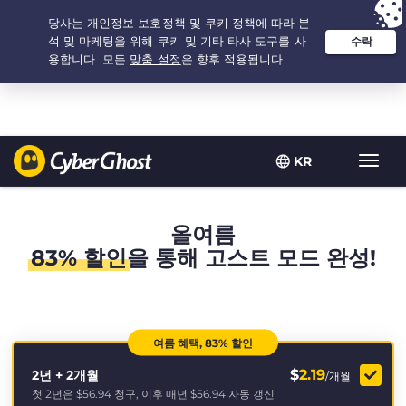
추천 옵션:
최저가
- 2.1666666666667년 $
2.19
/개월
KR
탐
색
토
글
올여름
83% 할인
을 통해 고스트 모드 완성!
여름 혜택, 83% 할인
$
2.19
2년 + 2개월
/개월
첫 2년은
$56.94
청구, 이후 매년
$56.94
자동 갱신