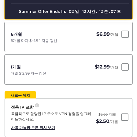
Summer Offer Ends In:
02
일
12
시간
:
12
분
:
06
초
$
6.99
6개월
/개월
6개월 마다
$41.94
자동 갱신
$
12.99
1개월
/개월
매월
$12.99
자동 갱신
새로운 위치
전용 IP 포함
독점적으로 할당된 IP 주소로 VPN 경험을 업그레
$
5.00
/개월
이드하십시오.
$
2.50
/개월
사용 가능한 모든 위치 보기