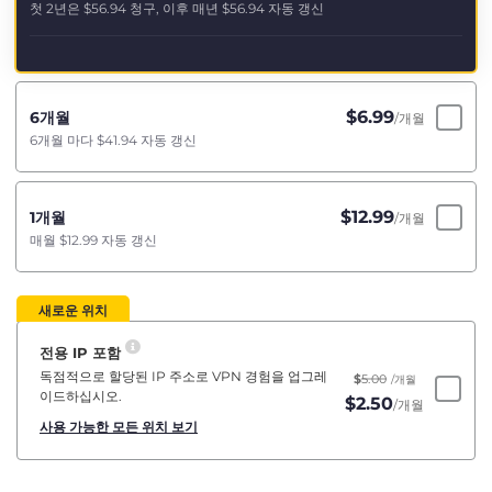
첫 2년은
$56.94
청구, 이후 매년
$56.94
자동 갱신
$
6.99
6개월
/개월
6개월 마다
$41.94
자동 갱신
$
12.99
1개월
/개월
매월
$12.99
자동 갱신
새로운 위치
전용 IP 포함
독점적으로 할당된 IP 주소로 VPN 경험을 업그레
$
5.00
/개월
이드하십시오.
$
2.50
/개월
사용 가능한 모든 위치 보기