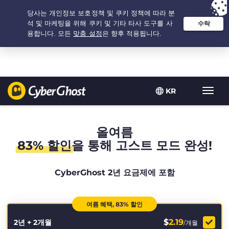
추천 옵션:
최저가
- 2.1666666666667년 $
2.19
/개월
KR
탐
색
토
글
올여름
83% 할인
을 통해 고스트 모드 완성!
CyberGhost 2년 요금제에 포함
여름 혜택, 83% 할인
$
2.19
2년 + 2개월
/개월