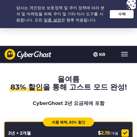
추천 옵션:
최저가
- 2.1666666666667년 $
2.19
/개월
KR
탐
색
토
글
올여름
83% 할인
을 통해 고스트 모드 완성!
CyberGhost 2년 요금제에 포함
여름 혜택, 83% 할인
$
2.19
2년 + 2개월
/개월