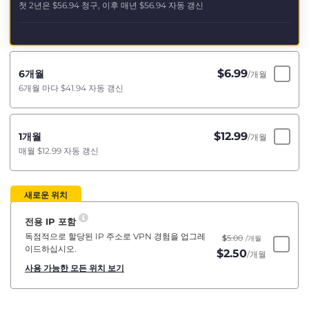
첫 2년은
$56.94
청구, 이후 매년
$56.94
자동 갱신
$
6.99
6개월
/개월
6개월 마다
$41.94
자동 갱신
$
12.99
1개월
/개월
매월
$12.99
자동 갱신
새로운 위치
전용 IP 포함
독점적으로 할당된 IP 주소로 VPN 경험을 업그레
$
5.00
/개월
이드하십시오.
$
2.50
/개월
사용 가능한 모든 위치 보기