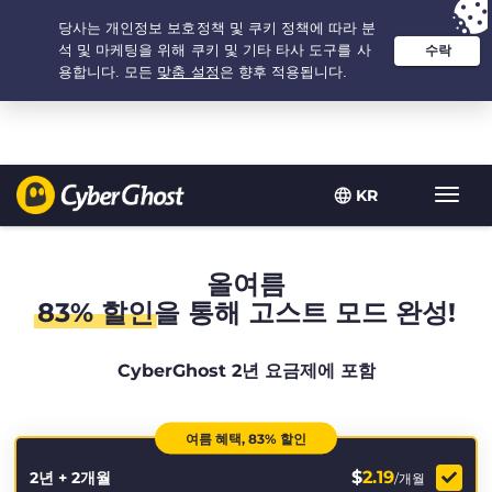
추천 옵션:
최저가
- 2.1666666666667년 $
2.19
/개월
KR
탐
색
토
글
올여름
83% 할인
을 통해 고스트 모드 완성!
CyberGhost 2년 요금제에 포함
여름 혜택, 83% 할인
$
2.19
2년 + 2개월
/개월