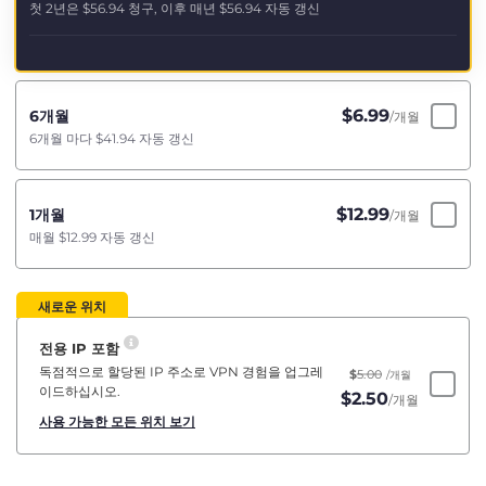
첫 2년은
$56.94
청구, 이후 매년
$56.94
자동 갱신
$
6.99
6개월
/개월
6개월 마다
$41.94
자동 갱신
$
12.99
1개월
/개월
매월
$12.99
자동 갱신
새로운 위치
전용 IP 포함
독점적으로 할당된 IP 주소로 VPN 경험을 업그레
$
5.00
/개월
이드하십시오.
$
2.50
/개월
사용 가능한 모든 위치 보기