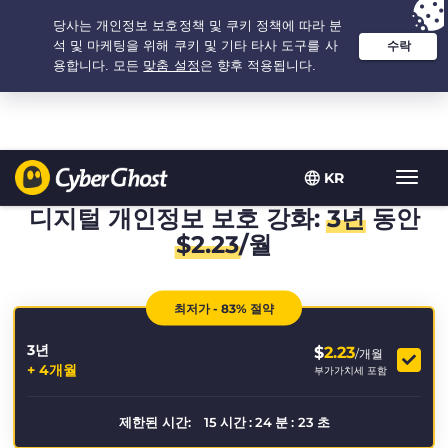
추천 옵션:
최저가
- 3.3333333333333년 $
2.23
/개월
KR
탐
색
디지털 개인정보 보호 강화:
3년
동안
토
$
2.23
/월
글
최저가 - 83% 절약
3년
$
2.23
/개월
+ 4개월
부가가치세 포함
제한된 시간:
15
시간
:
24
분
:
23
초